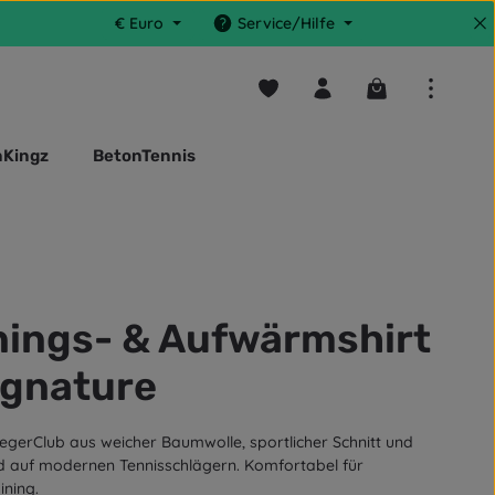
€
Euro
Service/Hilfe
Du hast 0 Produkte auf dem M
Warenkorb enthä
nKingz
BetonTennis
inings- & Aufwärmshirt
Signature
aegerClub aus weicher Baumwolle, sportlicher Schnitt und
 auf modernen Tennisschlägern. Komfortabel für
ining.