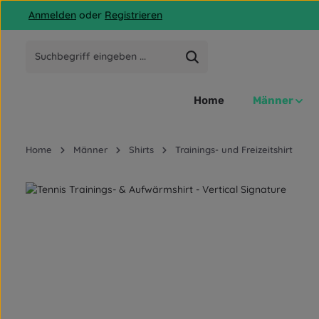
Anmelden
oder
Registrieren
 Hauptinhalt springen
Zur Suche springen
Zur Hauptnavigation springen
Home
Männer
Home
Männer
Shirts
Trainings- und Freizeitshirt
Bildergalerie überspringen