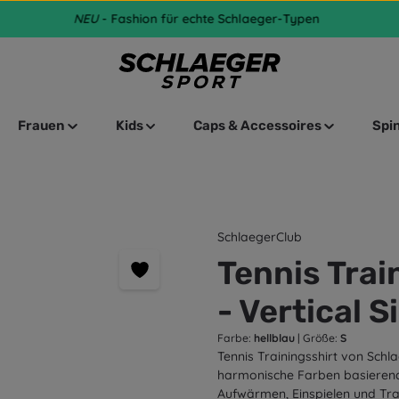
NEU
- Fashion für echte Schlaeger-Typen
Frauen
Kids
Caps & Accessoires
Spi
SchlaegerClub
Tennis Tra
- Vertical 
Farbe:
hellblau
|
Größe:
S
Tennis Trainingsshirt von Schl
harmonische Farben basierend
Aufwärmen, Einspielen und Tra