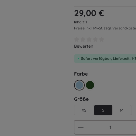
Regulärer Preis:
29,00 €
Inhalt:
1
Preise inkl. MwSt. zzgl. Versandkost
Durchschnittliche Bewertung v
Bewerten
Sofort verfügbar, Lieferzeit: 1
auswählen
Farbe
hellblau
retro grün
auswählen
Größe
XS
S
M
Produkt Anzahl: G