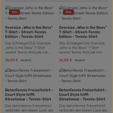
35
%
35
%
Oversize „Who is the Boss“
Oversize „Who is the Boss“
T-Shirt – Street-Tennis
T-Shirt – Street-Tennis
Edition - Tennis-Shirt
Edition - Tennis-Shirt
Das SchlaegerClub Oversize
Das SchlaegerClub Oversize
„Who is the Boss“ T-Shirt
„Who is the Boss“ T-Shirt
vereint Tennis-Attitüde mit
vereint Tennis-Attitüde mit
urbanem Streetwear-Stil.
urbanem Streetwear-Stil.
Verkaufspreis:
26,00 €
Verkaufspreis:
26,00 €
Regulärer Preis:
Regulärer Preis:
40,00 €
40,00 €
Gefertigt aus 100 %
Gefertigt aus 100 %
ringgesponnener Baumwolle
ringgesponnener Baumwolle
mit einer hochwertigen
mit einer hochwertigen
Grammatur von 240 g/m²,
Grammatur von 240 g/m²,
fühlt sich das Shirt angenehm
fühlt sich das Shirt angenehm
weich und zugleich robust an
weich und zugleich robust an
– ideal für Alltag, Freizeit oder
– ideal für Alltag, Freizeit oder
BetonTennis Freizeitshirt –
BetonTennis Freizeitshirt –
lässige Sessions nach dem
lässige Sessions nach dem
Court Style trifft
Court Style trifft
Match. Die locker
Match. Die locker
Streetwear - Tennis-Shirt
Streetwear - Tennis-Shirt
geschnittene Oversize-
geschnittene Oversize-
Das betontennis Freizeitshirt
Das betontennis Freizeitshirt
Passform sorgt für
Passform sorgt für
verbindet den klaren Look des
verbindet den klaren Look des
Bewegungsfreiheit und einen
Bewegungsfreiheit und einen