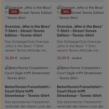
35
%
35
%
Oversize „Who is the Boss“
Oversize „Who is the Boss“
T-Shirt – Street-Tennis
T-Shirt – Street-Tennis
Edition - Tennis-Shirt
Edition - Tennis-Shirt
Das SchlaegerClub Oversize
Das SchlaegerClub Oversize
„Who is the Boss“ T-Shirt
„Who is the Boss“ T-Shirt
vereint Tennis-Attitüde mit
vereint Tennis-Attitüde mit
urbanem Streetwear-Stil.
urbanem Streetwear-Stil.
Verkaufspreis:
26,00 €
Verkaufspreis:
26,00 €
Regulärer Preis:
Regulärer Preis:
40,00 €
40,00 €
Gefertigt aus 100 %
Gefertigt aus 100 %
ringgesponnener Baumwolle
ringgesponnener Baumwolle
mit einer hochwertigen
mit einer hochwertigen
Grammatur von 240 g/m²,
Grammatur von 240 g/m²,
fühlt sich das Shirt angenehm
fühlt sich das Shirt angenehm
weich und zugleich robust an
weich und zugleich robust an
– ideal für Alltag, Freizeit oder
– ideal für Alltag, Freizeit oder
BetonTennis Freizeitshirt –
BetonTennis Freizeitshirt –
lässige Sessions nach dem
lässige Sessions nach dem
Court Style trifft
Court Style trifft
Match. Die locker
Match. Die locker
Streetwear - Tennis-Shirt
Streetwear - Tennis-Shirt
geschnittene Oversize-
geschnittene Oversize-
Das betontennis Freizeitshirt
Das betontennis Freizeitshirt
Passform sorgt für
Passform sorgt für
verbindet den klaren Look des
verbindet den klaren Look des
Bewegungsfreiheit und einen
Bewegungsfreiheit und einen