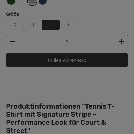
retro grün
weiß
grau
dunkelblau / Navy
auswählen
Größe
S
M
L
XL
Produkt Anzahl: Gib den gewünschten Wert ein od
In den Warenkorb
Produktinformationen "Tennis T-
Shirt mit Signature Stripe –
Performance Look für Court &
Street"