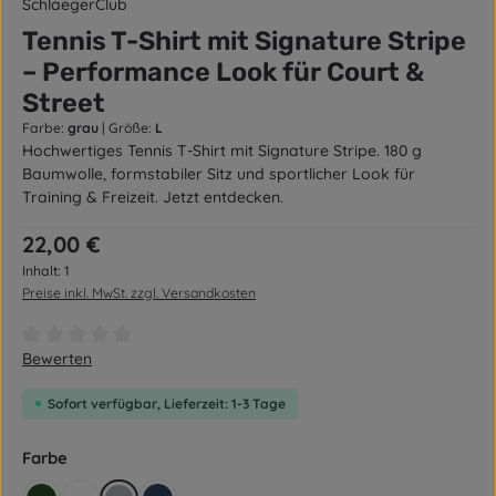
SchlaegerClub
Tennis T-Shirt mit Signature Stripe
– Performance Look für Court &
Street
Farbe:
grau
|
Größe:
L
Hochwertiges Tennis T-Shirt mit Signature Stripe. 180 g
Baumwolle, formstabiler Sitz und sportlicher Look für
Training & Freizeit. Jetzt entdecken.
Regulärer Preis:
22,00 €
Inhalt:
1
Preise inkl. MwSt. zzgl. Versandkosten
Durchschnittliche Bewertung von 0 von 5 Sternen
Bewerten
Sofort verfügbar, Lieferzeit: 1-3 Tage
auswählen
Farbe