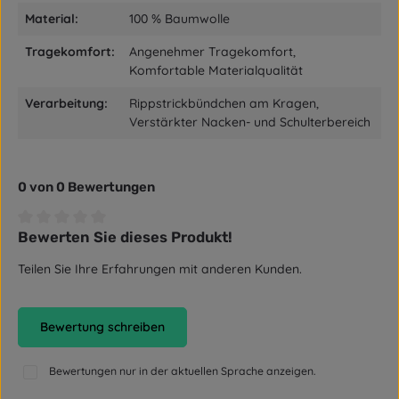
Material:
100 % Baumwolle
Tragekomfort:
Angenehmer Tragekomfort,
Komfortable Materialqualität
Verarbeitung:
Rippstrickbündchen am Kragen,
Verstärkter Nacken- und Schulterbereich
0 von 0 Bewertungen
Bewerten Sie dieses Produkt!
Durchschnittliche Bewertung von 0 von 5 Sternen
Teilen Sie Ihre Erfahrungen mit anderen Kunden.
Bewertung schreiben
Bewertungen nur in der aktuellen Sprache anzeigen.