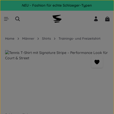
NEU
- Fashion für echte Schlaeger-Typen
Zum Hauptinhalt springen
War
Home
Männer
Shirts
Trainings- und Freizeitshirt
Bildergalerie überspringen