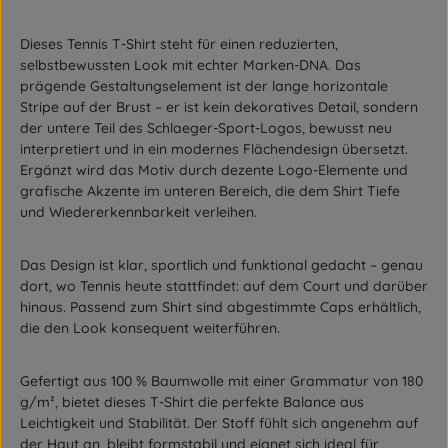
Dieses Tennis T-Shirt steht für einen reduzierten,
selbstbewussten Look mit echter Marken-DNA. Das
prägende Gestaltungselement ist der
lange horizontale
Stripe auf der Brust
– er ist kein dekoratives Detail, sondern
der
untere Teil des Schlaeger-Sport-Logos
, bewusst neu
interpretiert und in ein modernes Flächendesign übersetzt.
Ergänzt wird das Motiv durch dezente Logo-Elemente und
grafische Akzente im unteren Bereich, die dem Shirt Tiefe
und Wiedererkennbarkeit verleihen.
Das Design ist klar, sportlich und funktional gedacht – genau
dort, wo Tennis heute stattfindet: auf dem Court und darüber
hinaus. Passend zum Shirt sind
abgestimmte Caps
erhältlich,
die den Look konsequent weiterführen.
Gefertigt aus
100 % Baumwolle
mit einer
Grammatur von 180
g/m²
, bietet dieses T-Shirt die perfekte Balance aus
Leichtigkeit und Stabilität. Der Stoff fühlt sich angenehm auf
der Haut an, bleibt formstabil und eignet sich ideal für