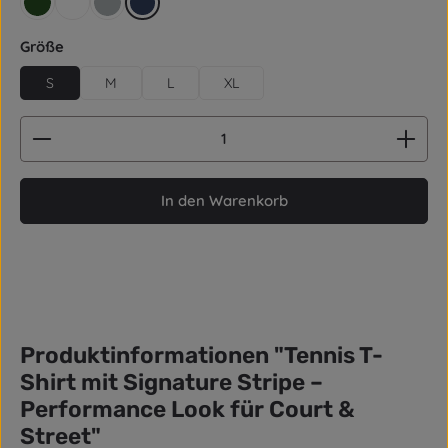
retro grün
weiß
grau
dunkelblau / Navy
auswählen
Größe
S
M
L
XL
Produkt Anzahl: Gib den gewünschten Wert ein od
In den Warenkorb
Produktinformationen "Tennis T-
Shirt mit Signature Stripe –
Performance Look für Court &
Street"