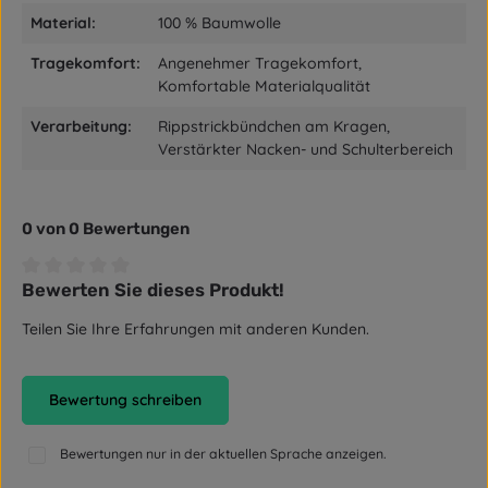
Material:
100 % Baumwolle
Tragekomfort:
Angenehmer Tragekomfort,
Komfortable Materialqualität
Verarbeitung:
Rippstrickbündchen am Kragen,
Verstärkter Nacken- und Schulterbereich
0 von 0 Bewertungen
Bewerten Sie dieses Produkt!
Durchschnittliche Bewertung von 0 von 5 Sternen
Teilen Sie Ihre Erfahrungen mit anderen Kunden.
Bewertung schreiben
Bewertungen nur in der aktuellen Sprache anzeigen.