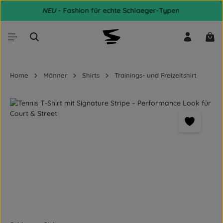
NEU
- Fashion für echte Schlaeger-Typen
Zum Hauptinhalt springen
War
Home
Männer
Shirts
Trainings- und Freizeitshirt
Bildergalerie überspringen