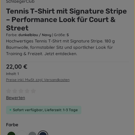
SchlaegerClub
Tennis T-Shirt mit Signature Stripe
– Performance Look für Court &
Street
Farbe:
dunkelblau / Navy
|
Größe:
S
Hochwertiges Tennis T-Shirt mit Signature Stripe. 180 g
Baumwolle, formstabiler Sitz und sportlicher Look für
Training & Freizeit. Jetzt entdecken.
Regulärer Preis:
22,00 €
Inhalt:
1
Preise inkl. MwSt. zzgl. Versandkosten
Durchschnittliche Bewertung von 0 von 5 Sternen
Bewerten
Sofort verfügbar, Lieferzeit: 1-3 Tage
auswählen
Farbe