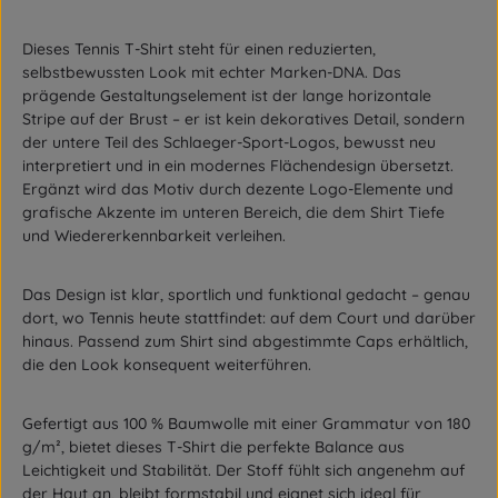
Dieses Tennis T-Shirt steht für einen reduzierten,
selbstbewussten Look mit echter Marken-DNA. Das
prägende Gestaltungselement ist der
lange horizontale
Stripe auf der Brust
– er ist kein dekoratives Detail, sondern
der
untere Teil des Schlaeger-Sport-Logos
, bewusst neu
interpretiert und in ein modernes Flächendesign übersetzt.
Ergänzt wird das Motiv durch dezente Logo-Elemente und
grafische Akzente im unteren Bereich, die dem Shirt Tiefe
und Wiedererkennbarkeit verleihen.
Das Design ist klar, sportlich und funktional gedacht – genau
dort, wo Tennis heute stattfindet: auf dem Court und darüber
hinaus. Passend zum Shirt sind
abgestimmte Caps
erhältlich,
die den Look konsequent weiterführen.
Gefertigt aus
100 % Baumwolle
mit einer
Grammatur von 180
g/m²
, bietet dieses T-Shirt die perfekte Balance aus
Leichtigkeit und Stabilität. Der Stoff fühlt sich angenehm auf
der Haut an, bleibt formstabil und eignet sich ideal für