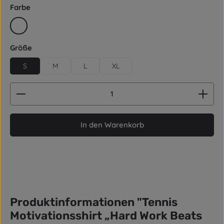
auswählen
Farbe
weiß
auswählen
Größe
S
M
L
XL
Produkt Anzahl: Gib den gewünschten Wert ein od
In den Warenkorb
Produktinformationen "Tennis
Motivationsshirt „Hard Work Beats