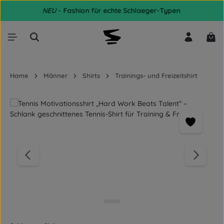
NEU
- Fashion für echte Schlaeger-Typen
Zum Hauptinhalt springen
War
Home
Männer
Shirts
Trainings- und Freizeitshirt
Bildergalerie überspringen