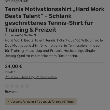
SchlaegerClub
Tennis Motivationsshirt „Hard Work
Beats Talent“ – Schlank
geschnittenes Tennis-Shirt für
Training & Freizeit
Farbe:
weiß
|
Größe:
S
Hard Work Beats Talent Tennis T-Shirt aus 100 % Baumwolle.
Das Motivationsshirt für ambitionierte Tennisspieler – ideal
für Training, Matchday und Freizeit. Hochwertige Single-
Jersey-Qualität mit markantem Rückenprint.
Regulärer Preis:
24,00 €
Inhalt:
1
Preise inkl. MwSt. zzgl. Versandkosten
Durchschnittliche Bewertung von 0 von 5 Sternen
Bewerten
Versandfertig in 3 Tagen, Lieferzeit 1-3 Tage