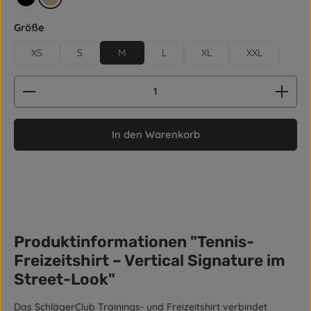
schwarz
beige
auswählen
Größe
XS
S
M
L
XL
XXL
Produkt Anzahl: Gib den gewünschten Wert ein od
In den Warenkorb
Produktinformationen "Tennis-
Freizeitshirt – Vertical Signature im
Street-Look"
Das SchlägerClub Trainings- und Freizeitshirt verbindet