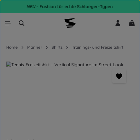
NEU
- Fashion für echte Schlaeger-Typen
Zum Hauptinhalt springen
War
Home
Männer
Shirts
Trainings- und Freizeitshirt
Bildergalerie überspringen