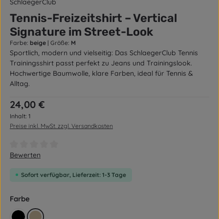
SchlaegerClub
Tennis-Freizeitshirt – Vertical
Signature im Street-Look
Farbe:
beige
|
Größe:
M
Sportlich, modern und vielseitig: Das SchlaegerClub Tennis
Trainingsshirt passt perfekt zu Jeans und Trainingslook.
Hochwertige Baumwolle, klare Farben, ideal für Tennis &
Alltag.
Regulärer Preis:
24,00 €
Inhalt:
1
Preise inkl. MwSt. zzgl. Versandkosten
Durchschnittliche Bewertung von 0 von 5 Sternen
Bewerten
Sofort verfügbar, Lieferzeit: 1-3 Tage
auswählen
Farbe