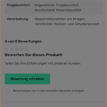
Tragekomfort:
Angenehmer Tragekomfort,
Komfortable Materialqualität
Verarbeitung:
Rippstrickbündchen am Kragen,
Verstärkter Nacken- und Schulterbereich
0 von 0 Bewertungen
Bewerten Sie dieses Produkt!
Durchschnittliche Bewertung von 0 von 5 Sternen
Teilen Sie Ihre Erfahrungen mit anderen Kunden.
Bewertung schreiben
Bewertungen nur in der aktuellen Sprache anzeigen.