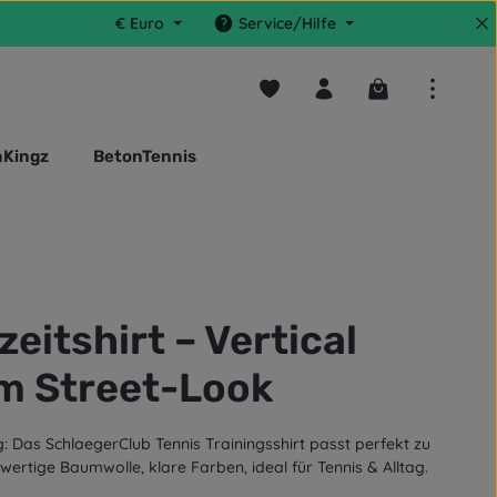
€
Euro
Service/Hilfe
Du hast 0 Produkte auf dem M
Warenkorb enthä
nKingz
BetonTennis
eitshirt – Vertical
im Street-Look
g: Das SchlaegerClub Tennis Trainingsshirt passt perfekt zu
ertige Baumwolle, klare Farben, ideal für Tennis & Alltag.