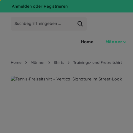
Anmelden
oder
Registrieren
 Hauptinhalt springen
Zur Suche springen
Zur Hauptnavigation springen
Home
Männer
Home
Männer
Shirts
Trainings- und Freizeitshirt
Bildergalerie überspringen