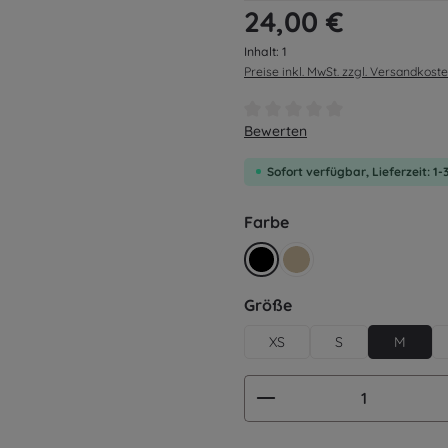
Regulärer Preis:
24,00 €
Inhalt:
1
Preise inkl. MwSt. zzgl. Versandkost
Durchschnittliche Bewertung v
Bewerten
Sofort verfügbar, Lieferzeit: 1
auswählen
Farbe
schwarz
beige
auswählen
Größe
XS
S
M
Produkt Anzahl: G