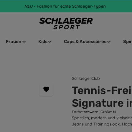
NEU
- Fashion für echte Schlaeger-Typen
Frauen
Kids
Caps & Accessoires
Spi
SchlaegerClub
Tennis-Freiz
Signature 
Farbe:
schwarz
|
Größe:
M
Sportlich, modern und vielseiti
Jeans und Trainingslook. Hochw