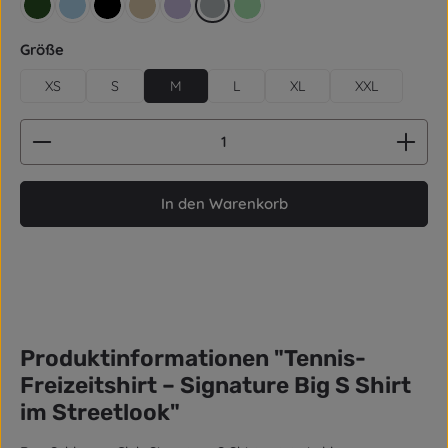
retro grün
hellblau
schwarz
beige
lila
grau
mintgrün
auswählen
Größe
XS
S
M
L
XL
XXL
Produkt Anzahl: Gib den gewünschten Wert ein od
In den Warenkorb
Produktinformationen "Tennis-
Freizeitshirt – Signature Big S Shirt
im Streetlook"