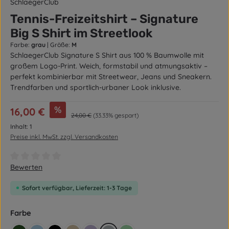
SchlaegerClub
Tennis-Freizeitshirt – Signature
Big S Shirt im Streetlook
Farbe:
grau
|
Größe:
M
SchlaegerClub Signature S Shirt aus 100 % Baumwolle mit
großem Logo-Print. Weich, formstabil und atmungsaktiv –
perfekt kombinierbar mit Streetwear, Jeans und Sneakern.
Trendfarben und sportlich-urbaner Look inklusive.
Verkaufspreis:
%
16,00 €
Regulärer Preis:
24,00 €
(33.33% gespart)
Inhalt:
1
Preise inkl. MwSt. zzgl. Versandkosten
Durchschnittliche Bewertung von 0 von 5 Sternen
Bewerten
Sofort verfügbar, Lieferzeit: 1-3 Tage
auswählen
Farbe