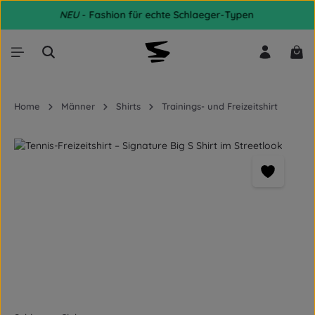
NEU
- Fashion für echte Schlaeger-Typen
Zum Hauptinhalt springen
War
Home
Männer
Shirts
Trainings- und Freizeitshirt
Bildergalerie überspringen