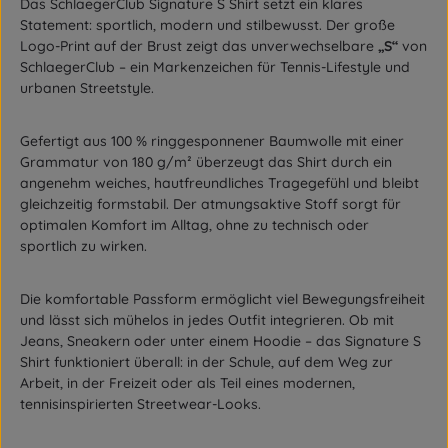
Das SchlaegerClub Signature S Shirt setzt ein klares
Statement: sportlich, modern und stilbewusst. Der große
Logo-Print auf der Brust zeigt das unverwechselbare
„S“
von
SchlaegerClub – ein Markenzeichen für Tennis-Lifestyle und
urbanen Streetstyle.
Gefertigt aus 100 % ringgesponnener Baumwolle mit einer
Grammatur von 180 g/m² überzeugt das Shirt durch ein
angenehm weiches, hautfreundliches Tragegefühl und bleibt
gleichzeitig formstabil. Der atmungsaktive Stoff sorgt für
optimalen Komfort im Alltag, ohne zu technisch oder
sportlich zu wirken.
Die komfortable Passform ermöglicht viel Bewegungsfreiheit
und lässt sich mühelos in jedes Outfit integrieren. Ob mit
Jeans, Sneakern oder unter einem Hoodie – das Signature S
Shirt funktioniert überall: in der Schule, auf dem Weg zur
Arbeit, in der Freizeit oder als Teil eines modernen,
tennisinspirierten Streetwear-Looks.