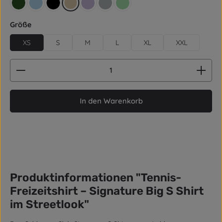
retro grün
hellblau
schwarz
beige
lila
grau
mintgrün
auswählen
Größe
XS
S
M
L
XL
XXL
Produkt Anzahl: Gib den gewünschten Wert ein od
In den Warenkorb
Produktinformationen "Tennis-
Freizeitshirt – Signature Big S Shirt
im Streetlook"