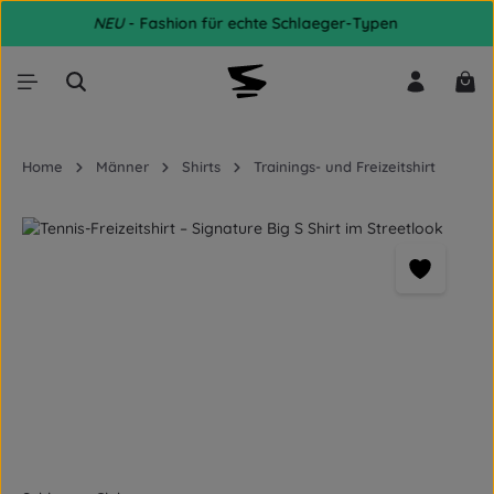
NEU
- Fashion für echte Schlaeger-Typen
Zum Hauptinhalt springen
War
Home
Männer
Shirts
Trainings- und Freizeitshirt
Bildergalerie überspringen