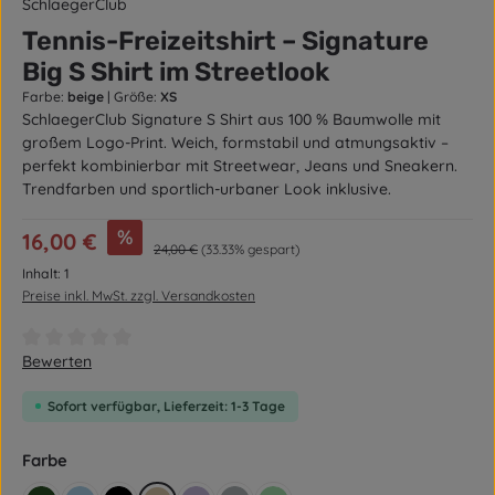
SchlaegerClub
Tennis-Freizeitshirt – Signature
Big S Shirt im Streetlook
Farbe:
beige
|
Größe:
XS
SchlaegerClub Signature S Shirt aus 100 % Baumwolle mit
großem Logo-Print. Weich, formstabil und atmungsaktiv –
perfekt kombinierbar mit Streetwear, Jeans und Sneakern.
Trendfarben und sportlich-urbaner Look inklusive.
Verkaufspreis:
%
16,00 €
Regulärer Preis:
24,00 €
(33.33% gespart)
Inhalt:
1
Preise inkl. MwSt. zzgl. Versandkosten
Durchschnittliche Bewertung von 0 von 5 Sternen
Bewerten
Sofort verfügbar, Lieferzeit: 1-3 Tage
auswählen
Farbe