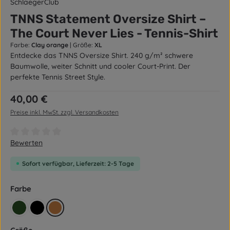
SchlaegerClub
TNNS Statement Oversize Shirt –
The Court Never Lies - Tennis-Shirt
Farbe:
Clay orange
|
Größe:
XL
Entdecke das TNNS Oversize Shirt. 240 g/m² schwere
Baumwolle, weiter Schnitt und cooler Court-Print. Der
perfekte Tennis Street Style.
Regulärer Preis:
40,00 €
Preise inkl. MwSt. zzgl. Versandkosten
Durchschnittliche Bewertung von 0 von 5 Sternen
Bewerten
Sofort verfügbar, Lieferzeit: 2-5 Tage
auswählen
Farbe
retro grün
schwarz
Clay orange
auswählen