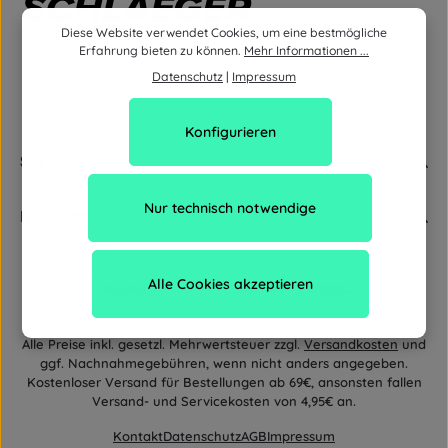
Diese Website verwendet Cookies, um eine bestmögliche
Erfahrung bieten zu können.
Mehr Informationen ...
Datenschutz
|
Impressum
Konfigurieren
Service
Nur technisch notwendige
Newsletter
Alle Cookies akzeptieren
Alle Preise inkl. gesetzl. Mehrwertsteuer zzgl.
Versandkosten
und
ggf. Nachnahmegebühren, wenn nicht anders angegeben.
Kostenloser Versand für Bestellungen ab 69€, ansonsten fallen
Versand- und Servicekosten von 4,95€ an.
Kontakt
Datenschutz
AGB
Impressum