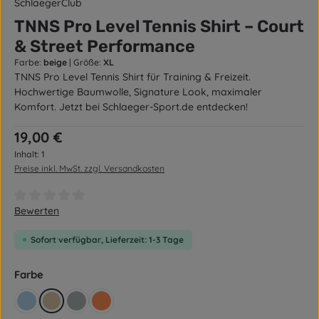
SchlaegerClub
TNNS Pro Level Tennis Shirt – Court
& Street Performance
Farbe:
beige
|
Größe:
XL
TNNS Pro Level Tennis Shirt für Training & Freizeit.
Hochwertige Baumwolle, Signature Look, maximaler
Komfort. Jetzt bei Schlaeger-Sport.de entdecken!
Regulärer Preis:
19,00 €
Inhalt:
1
Preise inkl. MwSt. zzgl. Versandkosten
Durchschnittliche Bewertung von 0 von 5 Sternen
Bewerten
Sofort verfügbar, Lieferzeit: 1-3 Tage
auswählen
Farbe
hellblau
beige
grau
orange