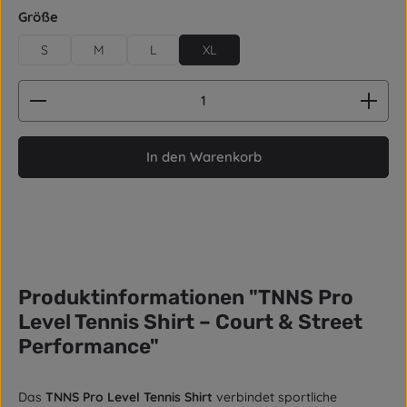
auswählen
Größe
S
M
L
XL
Produkt Anzahl: Gib den gewünschten Wert ein od
In den Warenkorb
Produktinformationen "TNNS Pro
Level Tennis Shirt – Court & Street
Performance"
Das
TNNS Pro Level Tennis Shirt
verbindet sportliche