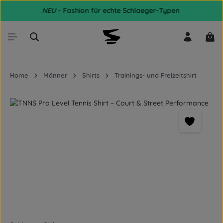
NEU
- Fashion für echte Schlaeger-Typen
Zum Hauptinhalt springen
War
Home
Männer
Shirts
Trainings- und Freizeitshirt
Bildergalerie überspringen