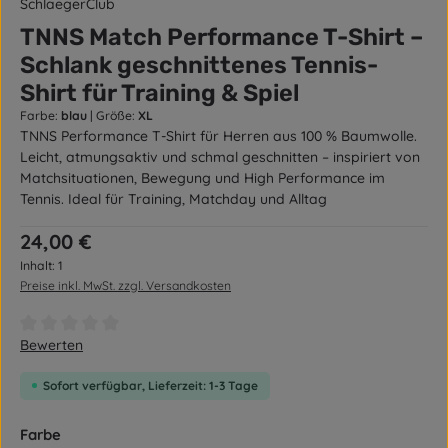
SchlaegerClub
TNNS Match Performance T-Shirt –
Schlank geschnittenes Tennis-
Shirt für Training & Spiel
Farbe:
blau
|
Größe:
XL
TNNS Performance T-Shirt für Herren aus 100 % Baumwolle.
Leicht, atmungsaktiv und schmal geschnitten – inspiriert von
Matchsituationen, Bewegung und High Performance im
Tennis. Ideal für Training, Matchday und Alltag
Regulärer Preis:
24,00 €
Inhalt:
1
Preise inkl. MwSt. zzgl. Versandkosten
Durchschnittliche Bewertung von 0 von 5 Sternen
Bewerten
Sofort verfügbar, Lieferzeit: 1-3 Tage
auswählen
Farbe