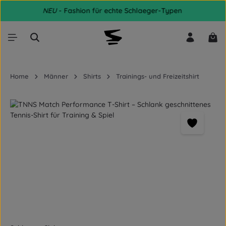
NEU
- Fashion für echte Schlaeger-Typen
Zum Hauptinhalt springen
War
Home
Männer
Shirts
Trainings- und Freizeitshirt
Bildergalerie überspringen