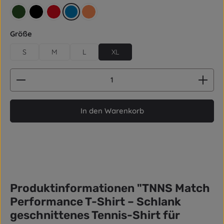
retro grün
schwarz
rot
blau
orange
auswählen
Größe
S
M
L
XL
Produkt Anzahl: Gib den gewünschten Wert ein od
In den Warenkorb
Produktinformationen "TNNS Match
Performance T-Shirt – Schlank
geschnittenes Tennis-Shirt für