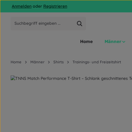
Anmelden
oder
Registrieren
 Hauptinhalt springen
Zur Suche springen
Zur Hauptnavigation springen
Home
Männer
Home
Männer
Shirts
Trainings- und Freizeitshirt
Bildergalerie überspringen