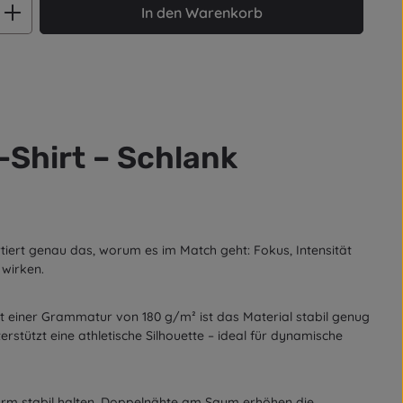
ib den gewünschten Wert ein oder benut
In den Warenkorb
Shirt – Schlank
rtiert genau das, worum es im Match geht: Fokus, Intensität
 wirken.
it einer Grammatur von 180 g/m² ist das Material stabil genug
erstützt eine athletische Silhouette – ideal für dynamische
orm stabil halten. Doppelnähte am Saum erhöhen die