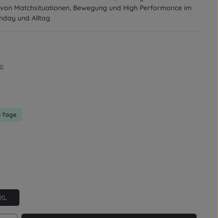
rt von Matchsituationen, Bewegung und High Performance im
chday und Alltag
en
on 0 von 5 Sternen
-3 Tage
XL