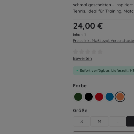
schmal geschnitten – inspirie
Tennis. Ideal für Training, Mat
Regulärer Preis:
24,00 €
Inhalt:
1
Preise inkl. MwSt. zzgl. Versandkost
Durchschnittliche Bewertung v
Bewerten
Sofort verfügbar, Lieferzeit: 1
auswählen
Farbe
retro grün
schwarz
rot
blau
orange
auswählen
Größe
S
M
L