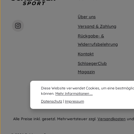
Über uns
Versand & Zahlung
Rückgabe- &
Widerrufsbelehrung
Kontakt
SchlaegerClub
Magazin
Diese Website verwendet Cookies, um eine bestmöglic
können.
Mehr Informationen ...
Datenschutz
|
Impressum
Alle Preise inkl. gesetzl. Mehrwertsteuer zzgl.
Versandkosten
und 