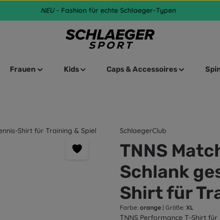
NEU
- Fashion für echte Schlaeger-Typen
Frauen
Kids
Caps & Accessoires
Spi
SchlaegerClub
TNNS Match
Schlank ge
Shirt für Tr
Farbe:
orange
|
Größe:
XL
TNNS Performance T-Shirt für 