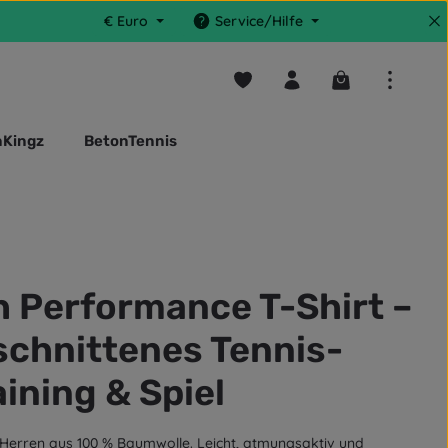
€
Euro
Service/Hilfe
Du hast 0 Produkte auf dem M
Warenkorb enthä
nKingz
BetonTennis
 Performance T-Shirt –
schnittenes Tennis-
aining & Spiel
Herren aus 100 % Baumwolle. Leicht, atmungsaktiv und