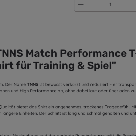
Produkt Anzahl: G
TNNS Match Performance T-
rt für Training & Spiel"
orm. Der Name
TNNS
ist bewusst verkürzt und reduziert – er transpo
ationen und High Performance ab, ohne dabei laut oder überladen zu
Qualität bietet das Shirt ein angenehmes, trockenes Tragegefühl. M
r längere Einheiten. Der Schnitt ist lang und schmal gehalten und unt
end das Nackenband und der gerippte Rundhalsausschnitt die Passf