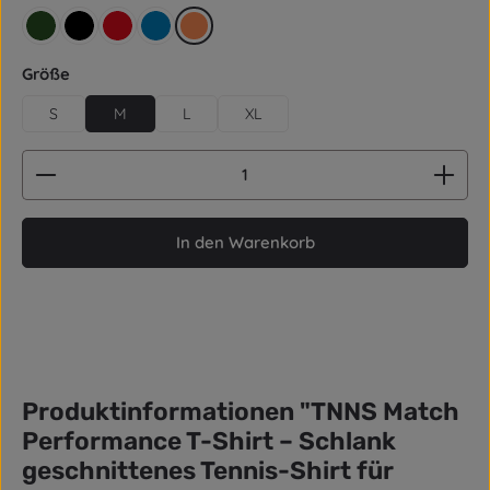
retro grün
schwarz
rot
blau
orange
auswählen
Größe
S
M
L
XL
Produkt Anzahl: Gib den gewünschten Wert ein od
In den Warenkorb
Produktinformationen "TNNS Match
Performance T-Shirt – Schlank
geschnittenes Tennis-Shirt für