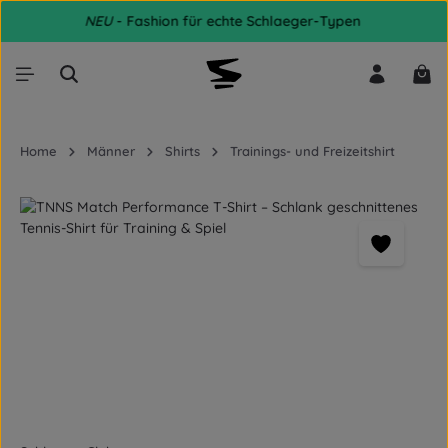
NEU
- Fashion für echte Schlaeger-Typen
Zum Hauptinhalt springen
War
Home
Männer
Shirts
Trainings- und Freizeitshirt
Bildergalerie überspringen