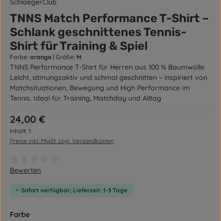
SchlaegerClub
TNNS Match Performance T-Shirt –
Schlank geschnittenes Tennis-
Shirt für Training & Spiel
Farbe:
orange
|
Größe:
M
TNNS Performance T-Shirt für Herren aus 100 % Baumwolle.
Leicht, atmungsaktiv und schmal geschnitten – inspiriert von
Matchsituationen, Bewegung und High Performance im
Tennis. Ideal für Training, Matchday und Alltag
Regulärer Preis:
24,00 €
Inhalt:
1
Preise inkl. MwSt. zzgl. Versandkosten
Durchschnittliche Bewertung von 0 von 5 Sternen
Bewerten
Sofort verfügbar, Lieferzeit: 1-3 Tage
auswählen
Farbe