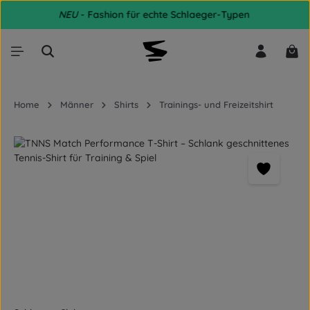
NEU
- Fashion für echte Schlaeger-Typen
Zum Hauptinhalt springen
War
Home
Männer
Shirts
Trainings- und Freizeitshirt
Bildergalerie überspringen