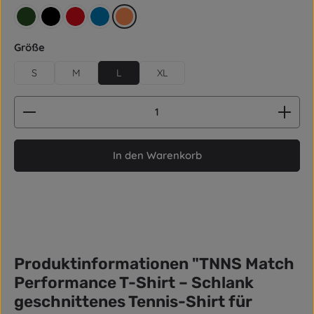
retro grün
schwarz
rot
blau
orange
auswählen
Größe
S
M
L
XL
Produkt Anzahl: Gib den gewünschten Wert ein od
In den Warenkorb
Produktinformationen "TNNS Match
Performance T-Shirt – Schlank
geschnittenes Tennis-Shirt für