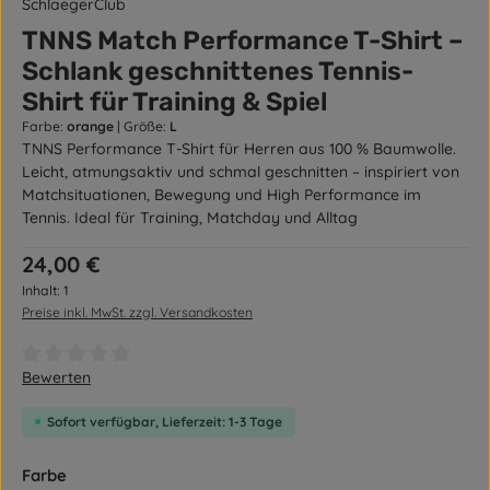
SchlaegerClub
TNNS Match Performance T-Shirt –
Schlank geschnittenes Tennis-
Shirt für Training & Spiel
Farbe:
orange
|
Größe:
L
TNNS Performance T-Shirt für Herren aus 100 % Baumwolle.
Leicht, atmungsaktiv und schmal geschnitten – inspiriert von
Matchsituationen, Bewegung und High Performance im
Tennis. Ideal für Training, Matchday und Alltag
Regulärer Preis:
24,00 €
Inhalt:
1
Preise inkl. MwSt. zzgl. Versandkosten
Durchschnittliche Bewertung von 0 von 5 Sternen
Bewerten
Sofort verfügbar, Lieferzeit: 1-3 Tage
auswählen
Farbe