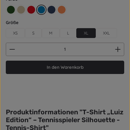
retro grün
beige
rot
blau
dunkelblau / Navy
orange
auswählen
Größe
XS
S
M
L
XL
XXL
Produkt Anzahl: Gib den gewünschten Wert ein od
In den Warenkorb
Produktinformationen "T-Shirt „Luiz
Edition“ – Tennisspieler Silhouette -
Tennis-Shirt"