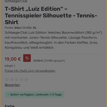
SchlaegerClub
T-Shirt „Luiz Edition“ –
Tennisspieler Silhouette - Tennis-
Shirt
Farbe:
blau
|
Größe:
XL
SchlaegerClub Luiz Edition: Weiches Baumwollshirt (180 g/m²)
mit markanter Junior-Tennis-Silhouette. Lässige Passform,
hautfreundlich, alltagstauglich. In den Farben Kaffee, Gras,
Königsblau und Weiß erhältlich.
Verkaufspreis:
%
19,00 €
Regulärer Preis:
29,00 €
(34.48% gespart)
Inhalt:
1
Preise inkl. MwSt. zzgl. Versandkosten
Durchschnittliche Bewertung von 0 von 5 Sternen
Bewerten
Sofort verfügbar, Lieferzeit: 1-3 Tage
auswählen
Farbe