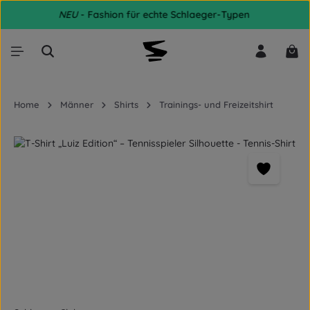
NEU
- Fashion für echte Schlaeger-Typen
Zum Hauptinhalt springen
War
Home
Männer
Shirts
Trainings- und Freizeitshirt
Bildergalerie überspringen