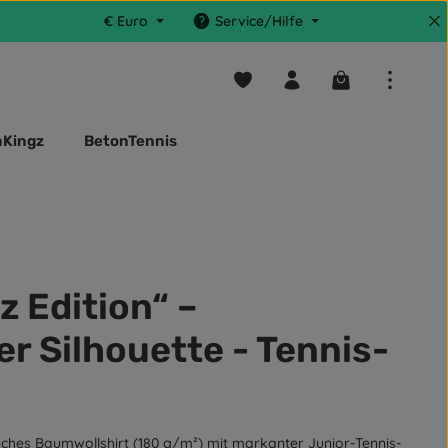
€
Euro
Service/Hilfe
Du hast 0 Produkte auf dem M
Warenkorb enthä
nKingz
BetonTennis
z Edition“ –
er Silhouette - Tennis-
iches Baumwollshirt (180 g/m²) mit markanter Junior-Tennis-