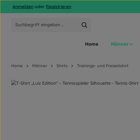
Anmelden
oder
Registrieren
 Hauptinhalt springen
Zur Suche springen
Zur Hauptnavigation springen
Home
Männer
Home
Männer
Shirts
Trainings- und Freizeitshirt
Bildergalerie überspringen