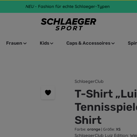
NEU
- Fashion für echte Schlaeger-Typen
Frauen
Kids
Caps & Accessoires
Spi
SchlaegerClub
T-Shirt „Lui
Tennisspiel
Shirt
Farbe:
orange
|
Größe:
XS
SchlaegerClub Luiz Edition: We