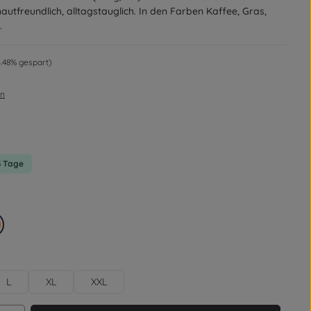
autfreundlich, alltagstauglich. In den Farben Kaffee, Gras,
.
Preis:
4.48% gespart)
en
on 0 von 5 Sternen
-3 Tage
blau / Navy
range
L
XL
XXL