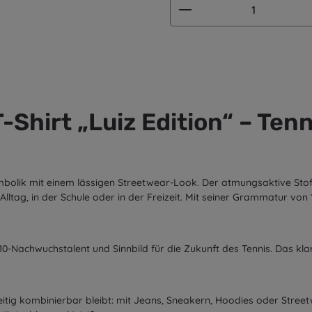
Produkt Anzahl: G
Shirt „Luiz Edition“ – Tenni
Symbolik mit einem lässigen Streetwear-Look. Der atmungsaktive St
ltag, in der Schule oder in der Freizeit. Mit seiner Grammatur von 
s U10-Nachwuchstalent und Sinnbild für die Zukunft des Tennis. Das k
seitig kombinierbar bleibt: mit Jeans, Sneakern, Hoodies oder Street