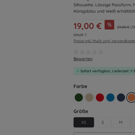
Silhouette. Lässige Passform, h
Königsblau und Weiß erhältlich
Verkaufspreis:
19,00 €
%
Regulärer 
29,00 €
(3
Inhalt:
1
Preise inkl. MwSt. zzgl. Versandkost
Durchschnittliche Bewertung v
Bewerten
Sofort verfügbar, Lieferzeit: 1
auswählen
Farbe
retro grün
beige
rot
blau
dunkel
o
auswählen
Größe
XS
S
M