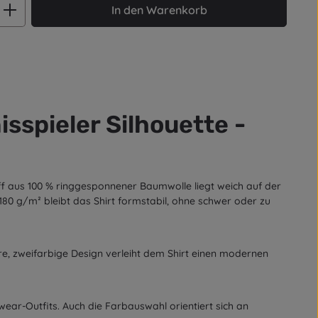
ib den gewünschten Wert ein oder benut
In den Warenkorb
sspieler Silhouette -
off aus 100 % ringgesponnener Baumwolle liegt weich auf der
180 g/m² bleibt das Shirt formstabil, ohne schwer oder zu
lare, zweifarbige Design verleiht dem Shirt einen modernen
wear-Outfits. Auch die Farbauswahl orientiert sich an