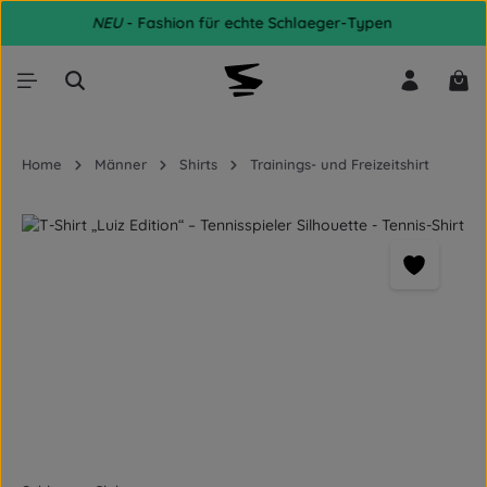
NEU
- Fashion für echte Schlaeger-Typen
Zum Hauptinhalt springen
War
Home
Männer
Shirts
Trainings- und Freizeitshirt
Bildergalerie überspringen