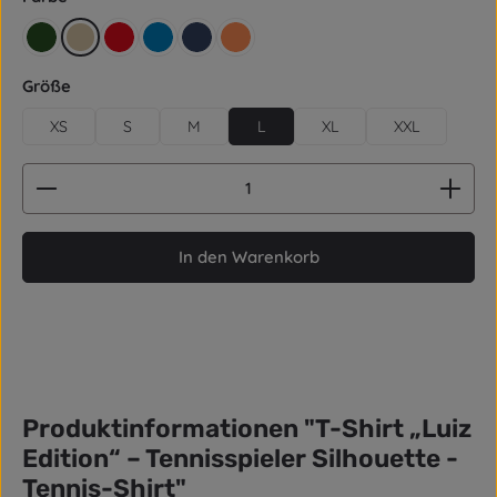
retro grün
beige
rot
blau
dunkelblau / Navy
orange
auswählen
Größe
XS
S
M
L
XL
XXL
Produkt Anzahl: Gib den gewünschten Wert ein od
In den Warenkorb
Produktinformationen "T-Shirt „Luiz
Edition“ – Tennisspieler Silhouette -
Tennis-Shirt"