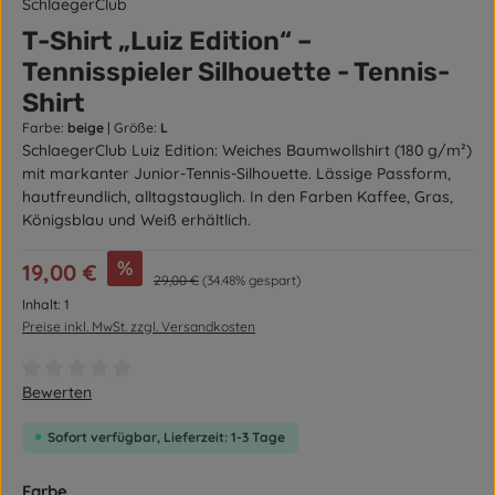
SchlaegerClub
T-Shirt „Luiz Edition“ –
Tennisspieler Silhouette - Tennis-
Shirt
Farbe:
beige
|
Größe:
L
SchlaegerClub Luiz Edition: Weiches Baumwollshirt (180 g/m²)
mit markanter Junior-Tennis-Silhouette. Lässige Passform,
hautfreundlich, alltagstauglich. In den Farben Kaffee, Gras,
Königsblau und Weiß erhältlich.
Verkaufspreis:
%
19,00 €
Regulärer Preis:
29,00 €
(34.48% gespart)
Inhalt:
1
Preise inkl. MwSt. zzgl. Versandkosten
Durchschnittliche Bewertung von 0 von 5 Sternen
Bewerten
Sofort verfügbar, Lieferzeit: 1-3 Tage
auswählen
Farbe