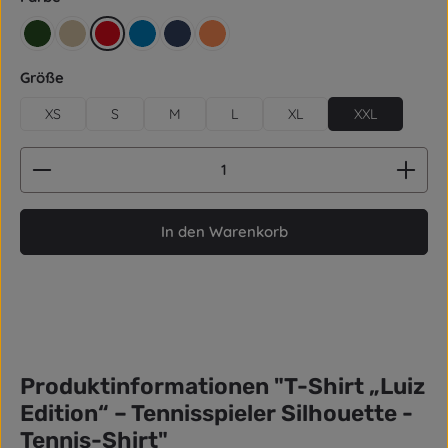
retro grün
beige
rot
blau
dunkelblau / Navy
orange
auswählen
Größe
XS
S
M
L
XL
XXL
Produkt Anzahl: Gib den gewünschten Wert ein od
In den Warenkorb
Produktinformationen "T-Shirt „Luiz
Edition“ – Tennisspieler Silhouette -
Tennis-Shirt"