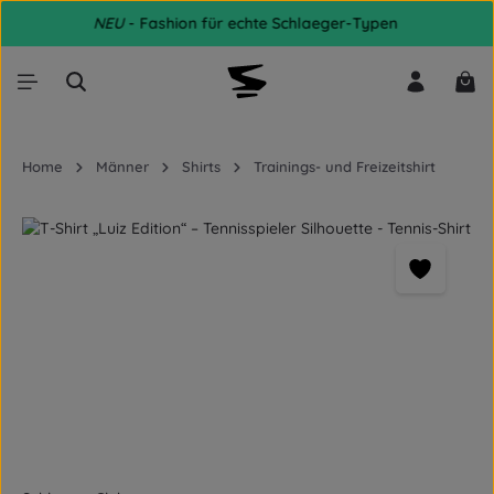
NEU
- Fashion für echte Schlaeger-Typen
Zum Hauptinhalt springen
War
Home
Männer
Shirts
Trainings- und Freizeitshirt
Bildergalerie überspringen