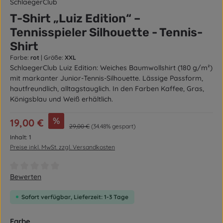
SchlaegerClub
T-Shirt „Luiz Edition“ –
Tennisspieler Silhouette - Tennis-
Shirt
Farbe:
rot
|
Größe:
XXL
SchlaegerClub Luiz Edition: Weiches Baumwollshirt (180 g/m²)
mit markanter Junior-Tennis-Silhouette. Lässige Passform,
hautfreundlich, alltagstauglich. In den Farben Kaffee, Gras,
Königsblau und Weiß erhältlich.
Verkaufspreis:
%
19,00 €
Regulärer Preis:
29,00 €
(34.48% gespart)
Inhalt:
1
Preise inkl. MwSt. zzgl. Versandkosten
Durchschnittliche Bewertung von 0 von 5 Sternen
Bewerten
Sofort verfügbar, Lieferzeit: 1-3 Tage
auswählen
Farbe