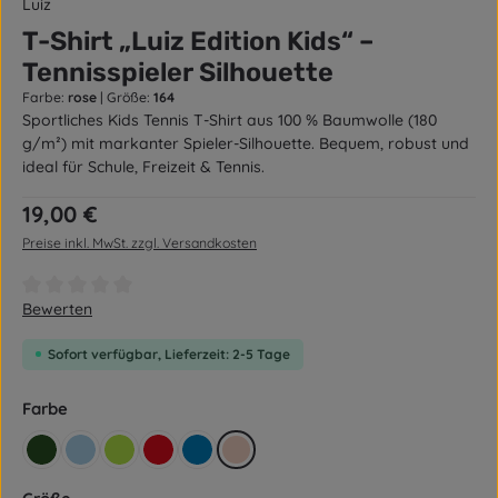
Luiz
T-Shirt „Luiz Edition Kids“ –
Tennisspieler Silhouette
Farbe:
rose
|
Größe:
164
Sportliches Kids Tennis T-Shirt aus 100 % Baumwolle (180
g/m²) mit markanter Spieler-Silhouette. Bequem, robust und
ideal für Schule, Freizeit & Tennis.
Regulärer Preis:
19,00 €
Preise inkl. MwSt. zzgl. Versandkosten
Durchschnittliche Bewertung von 0 von 5 Sternen
Bewerten
Sofort verfügbar, Lieferzeit: 2-5 Tage
auswählen
Farbe
retro grün
hellblau
grün
rot
blau
rose
auswählen