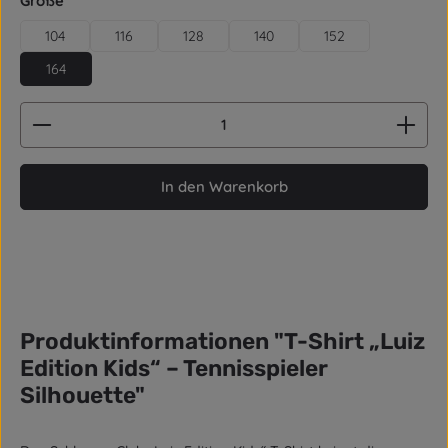
Größe
104
116
128
140
152
164
Produkt Anzahl: Gib den gewünschten Wert ein od
In den Warenkorb
Produktinformationen "T-Shirt „Luiz
Edition Kids“ – Tennisspieler
Silhouette"