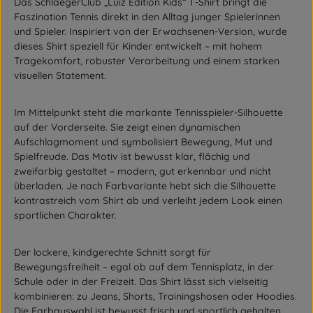
Das
SchlaegerClub „Luiz Edition Kids“ T-Shirt
bringt die
Faszination Tennis direkt in den Alltag junger Spielerinnen
und Spieler. Inspiriert von der Erwachsenen-Version, wurde
dieses Shirt speziell für Kinder entwickelt – mit hohem
Tragekomfort, robuster Verarbeitung und einem starken
visuellen Statement.
Im Mittelpunkt steht die
markante Tennisspieler-Silhouette
auf der Vorderseite
. Sie zeigt einen dynamischen
Aufschlagmoment und symbolisiert Bewegung, Mut und
Spielfreude. Das Motiv ist bewusst
klar, flächig und
zweifarbig
gestaltet – modern, gut erkennbar und nicht
überladen. Je nach Farbvariante hebt sich die Silhouette
kontrastreich vom Shirt ab und verleiht jedem Look einen
sportlichen Charakter.
Der
lockere, kindgerechte Schnitt
sorgt für
Bewegungsfreiheit – egal ob auf dem Tennisplatz, in der
Schule oder in der Freizeit. Das Shirt lässt sich vielseitig
kombinieren: zu Jeans, Shorts, Trainingshosen oder Hoodies.
Die Farbauswahl ist bewusst frisch und sportlich gehalten