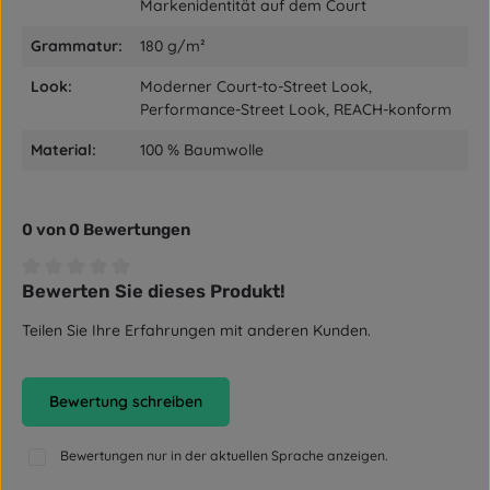
Markenidentität auf dem Court
Grammatur:
180 g/m²
Look:
Moderner Court-to-Street Look,
Performance-Street Look, REACH-konform
Material:
100 % Baumwolle
0 von 0 Bewertungen
Bewerten Sie dieses Produkt!
Durchschnittliche Bewertung von 0 von 5 Sternen
Teilen Sie Ihre Erfahrungen mit anderen Kunden.
Bewertung schreiben
Bewertungen nur in der aktuellen Sprache anzeigen.