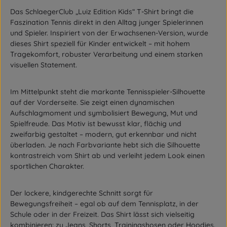
Das
SchlaegerClub „Luiz Edition Kids“ T-Shirt
bringt die
Faszination Tennis direkt in den Alltag junger Spielerinnen
und Spieler. Inspiriert von der Erwachsenen-Version, wurde
dieses Shirt speziell für Kinder entwickelt – mit hohem
Tragekomfort, robuster Verarbeitung und einem starken
visuellen Statement.
Im Mittelpunkt steht die
markante Tennisspieler-Silhouette
auf der Vorderseite
. Sie zeigt einen dynamischen
Aufschlagmoment und symbolisiert Bewegung, Mut und
Spielfreude. Das Motiv ist bewusst
klar, flächig und
zweifarbig
gestaltet – modern, gut erkennbar und nicht
überladen. Je nach Farbvariante hebt sich die Silhouette
kontrastreich vom Shirt ab und verleiht jedem Look einen
sportlichen Charakter.
Der
lockere, kindgerechte Schnitt
sorgt für
Bewegungsfreiheit – egal ob auf dem Tennisplatz, in der
Schule oder in der Freizeit. Das Shirt lässt sich vielseitig
kombinieren: zu Jeans, Shorts, Trainingshosen oder Hoodies.