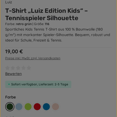
Luiz
T-Shirt „Luiz Edition Kids“ –
Tennisspieler Silhouette
Farbe:
retro grün
|
Größe:
116
Sportliches Kids Tennis T-Shirt aus 100 % Baumwolle (180
g/m²) mit markanter Spieler-Silhouette. Bequem, robust und
ideal für Schule, Freizeit & Tennis.
Regulärer Preis:
19,00 €
Preise inkl. MwSt. zzgl. Versandkosten
Durchschnittliche Bewertung von 0 von 5 Sternen
Bewerten
Sofort verfügbar, Lieferzeit: 2-5 Tage
auswählen
Farbe
retro grün
hellblau
grün
rot
blau
rose