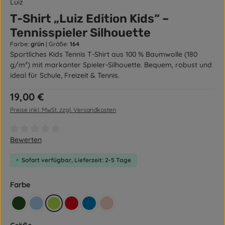
Luiz
T-Shirt „Luiz Edition Kids“ –
Tennisspieler Silhouette
Farbe:
grün
|
Größe:
164
Sportliches Kids Tennis T-Shirt aus 100 % Baumwolle (180
g/m²) mit markanter Spieler-Silhouette. Bequem, robust und
ideal für Schule, Freizeit & Tennis.
Regulärer Preis:
19,00 €
Preise inkl. MwSt. zzgl. Versandkosten
Durchschnittliche Bewertung von 0 von 5 Sternen
Bewerten
Sofort verfügbar, Lieferzeit: 2-5 Tage
auswählen
Farbe
retro grün
hellblau
grün
rot
blau
rose
auswählen