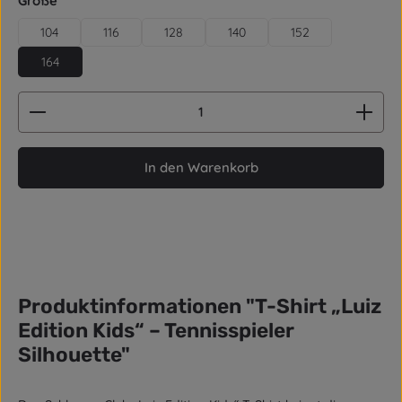
Größe
104
116
128
140
152
164
Produkt Anzahl: Gib den gewünschten Wert ein od
In den Warenkorb
Produktinformationen "T-Shirt „Luiz
Edition Kids“ – Tennisspieler
Silhouette"