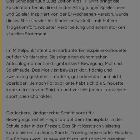
Das
SchlaegerClub „Luiz Edition Kids“ T-Shirt
bringt die
Faszination Tennis direkt in den Alltag junger Spielerinnen
und Spieler. Inspiriert von der Erwachsenen-Version, wurde
dieses Shirt speziell für Kinder entwickelt – mit hohem
Tragekomfort, robuster Verarbeitung und einem starken
visuellen Statement.
Im Mittelpunkt steht die
markante Tennisspieler-Silhouette
auf der Vorderseite
. Sie zeigt einen dynamischen
Aufschlagmoment und symbolisiert Bewegung, Mut und
Spielfreude. Das Motiv ist bewusst
klar, flächig und
zweifarbig
gestaltet – modern, gut erkennbar und nicht
überladen. Je nach Farbvariante hebt sich die Silhouette
kontrastreich vom Shirt ab und verleiht jedem Look einen
sportlichen Charakter.
Der
lockere, kindgerechte Schnitt
sorgt für
Bewegungsfreiheit – egal ob auf dem Tennisplatz, in der
Schule oder in der Freizeit. Das Shirt lässt sich vielseitig
kombinieren: zu Jeans, Shorts, Trainingshosen oder Hoodies.
Die Farbauswahl ist bewusst frisch und sportlich gehalten