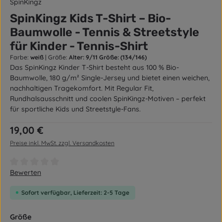
SpinKingz
SpinKingz Kids T-Shirt – Bio-
Baumwolle - Tennis & Streetstyle
für Kinder - Tennis-Shirt
Farbe:
weiß
|
Größe:
Alter: 9/11 Größe: (134/146)
Das SpinKingz Kinder T-Shirt besteht aus 100 % Bio-
Baumwolle, 180 g/m² Single-Jersey und bietet einen weichen,
nachhaltigen Tragekomfort. Mit Regular Fit,
Rundhalsausschnitt und coolen SpinKingz-Motiven – perfekt
für sportliche Kids und Streetstyle-Fans.
Regulärer Preis:
19,00 €
Preise inkl. MwSt. zzgl. Versandkosten
Durchschnittliche Bewertung von 0 von 5 Sternen
Bewerten
Sofort verfügbar, Lieferzeit: 2-5 Tage
auswählen
Größe