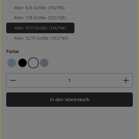
Alter: 5/6 Größe: (110/116)
Alter: 7/8 Größe: (122/128)
Alter: 9/11 Größe: (134/146)
Alter: 12/13 Größe: (152/161)
auswählen
Farbe
hellblau
schwarz
weiß
lila
Produkt Anzahl: Gib den gewünschten Wert ein od
In den Warenkorb