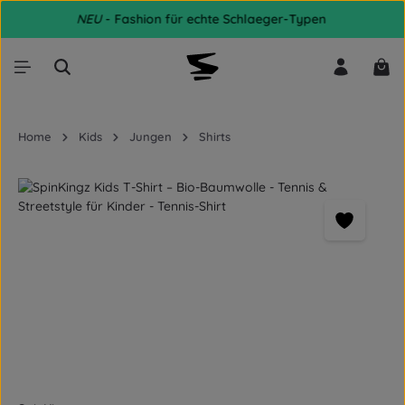
NEU
- Fashion für echte Schlaeger-Typen
Zum Hauptinhalt springen
War
Home
Kids
Jungen
Shirts
Bildergalerie überspringen