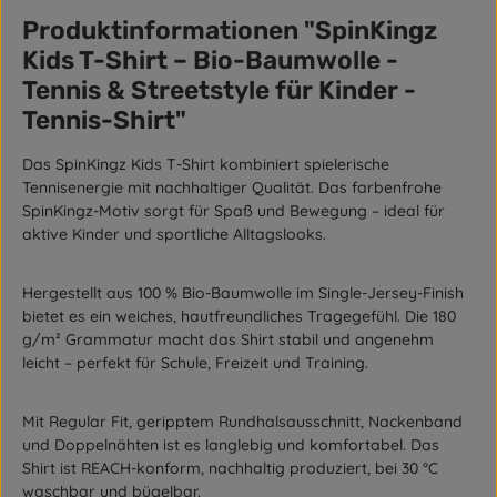
Produktinformationen "SpinKingz
Kids T-Shirt – Bio-Baumwolle -
Tennis & Streetstyle für Kinder -
Tennis-Shirt"
Das
SpinKingz Kids T-Shirt
kombiniert spielerische
Tennisenergie mit nachhaltiger Qualität. Das farbenfrohe
SpinKingz-Motiv sorgt für Spaß und Bewegung – ideal für
aktive Kinder und sportliche Alltagslooks.
Hergestellt aus
100 % Bio-Baumwolle
im
Single-Jersey-Finish
bietet es ein weiches, hautfreundliches Tragegefühl. Die
180
g/m² Grammatur
macht das Shirt stabil und angenehm
leicht – perfekt für Schule, Freizeit und Training.
Mit
Regular Fit
,
geripptem Rundhalsausschnitt
,
Nackenband
und
Doppelnähten
ist es langlebig und komfortabel. Das
Shirt ist
REACH-konform
, nachhaltig produziert,
bei 30 °C
waschbar
und
bügelbar
.