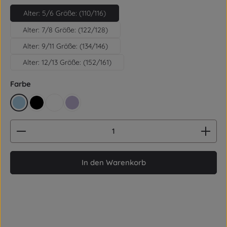
Alter: 5/6 Größe: (110/116)
Alter: 7/8 Größe: (122/128)
Alter: 9/11 Größe: (134/146)
Alter: 12/13 Größe: (152/161)
auswählen
Farbe
hellblau
schwarz
weiß
lila
Produkt Anzahl: Gib den gewünschten Wert ein od
In den Warenkorb