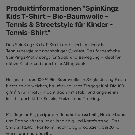
Produktinformationen "SpinKingz
Kids T-Shirt – Bio-Baumwolle -
Tennis & Streetstyle für Kinder -
Tennis-Shirt"
Das
SpinKingz Kids T-Shirt
kombiniert spielerische
Tennisenergie mit nachhaltiger Qualität. Das farbenfrohe
SpinKingz-Motiv sorgt für Spaß und Bewegung – ideal für
aktive Kinder und sportliche Alltagslooks.
Hergestellt aus
100 % Bio-Baumwolle
im
Single-Jersey-Finish
bietet es ein weiches, hautfreundliches Tragegefühl. Die
180
g/m² Grammatur
macht das Shirt stabil und angenehm
leicht – perfekt für Schule, Freizeit und Training.
Mit
Regular Fit
,
geripptem Rundhalsausschnitt
,
Nackenband
und
Doppelnähten
ist es langlebig und komfortabel. Das
Shirt ist
REACH-konform
, nachhaltig produziert,
bei 30 °C
waschbar
und
bügelbar
.