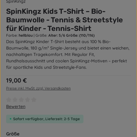
SpinKingz
SpinKingz Kids T-Shirt – Bio-
Baumwolle - Tennis & Streetstyle
für Kinder - Tennis-Shirt
Farbe:
hellblau
|
Größe:
Alter: 5/6 Größe: (110/116)
Das SpinKingz Kinder T-Shirt besteht aus 100 % Bio-
Baumwolle, 180 g/m² Single-Jersey und bietet einen weichen,
nachhaltigen Tragekomfort. Mit Regular Fit,
Rundhalsausschnitt und coolen SpinKingz-Motiven – perfekt
für sportliche Kids und Streetstyle-Fans.
Regulärer Preis:
19,00 €
Preise inkl. MwSt. zzgl. Versandkosten
Durchschnittliche Bewertung von 0 von 5 Sternen
Bewerten
Sofort verfügbar, Lieferzeit: 2-5 Tage
auswählen
Größe