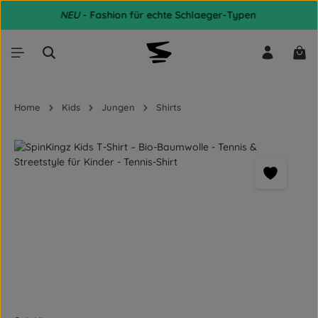
NEU
- Fashion für echte Schlaeger-Typen
Zum Hauptinhalt springen
War
Home
Kids
Jungen
Shirts
Bildergalerie überspringen