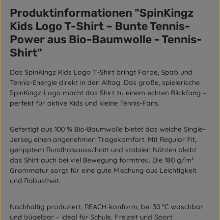
Produktinformationen "SpinKingz
Kids Logo T-Shirt – Bunte Tennis-
Power aus Bio-Baumwolle - Tennis-
Shirt"
Das
SpinKingz Kids Logo T-Shirt
bringt Farbe, Spaß und
Tennis-Energie direkt in den Alltag. Das große, spielerische
SpinKingz-Logo macht das Shirt zu einem echten Blickfang –
perfekt für aktive Kids und kleine Tennis-Fans.
Gefertigt aus
100 % Bio-Baumwolle
bietet das weiche Single-
Jersey einen angenehmen Tragekomfort. Mit
Regular Fit
,
geripptem Rundhalsausschnitt
und
stabilen Nähten
bleibt
das Shirt auch bei viel Bewegung formtreu. Die
180 g/m²
Grammatur
sorgt für eine gute Mischung aus Leichtigkeit
und Robustheit.
Nachhaltig produziert,
REACH-konform
, bei
30 °C waschbar
und
bügelbar
– ideal für Schule, Freizeit und Sport.