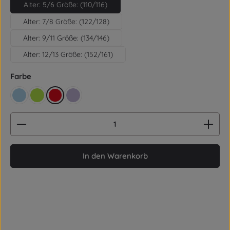
Alter: 5/6 Größe: (110/116)
Alter: 7/8 Größe: (122/128)
Alter: 9/11 Größe: (134/146)
Alter: 12/13 Größe: (152/161)
auswählen
Farbe
hellblau
grün
rot
lila
Produkt Anzahl: Gib den gewünschten Wert ein od
In den Warenkorb