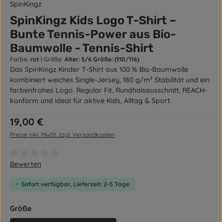
SpinKingz
SpinKingz Kids Logo T-Shirt –
Bunte Tennis-Power aus Bio-
Baumwolle - Tennis-Shirt
Farbe:
rot
|
Größe:
Alter: 5/6 Größe: (110/116)
Das SpinKingz Kinder T-Shirt aus 100 % Bio-Baumwolle
kombiniert weiches Single-Jersey, 180 g/m² Stabilität und ein
farbenfrohes Logo. Regular Fit, Rundhalsausschnitt, REACH-
konform und ideal für aktive Kids, Alltag & Sport.
Regulärer Preis:
19,00 €
Preise inkl. MwSt. zzgl. Versandkosten
Durchschnittliche Bewertung von 0 von 5 Sternen
Bewerten
Sofort verfügbar, Lieferzeit: 2-5 Tage
auswählen
Größe