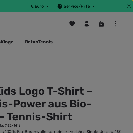
€
Euro
Service/Hilfe
Du hast 0 Produkte auf dem M
Warenkorb enthä
nKingz
BetonTennis
ids Logo T-Shirt –
is-Power aus Bio-
- Tennis-Shirt
e: (152/161)
aus 100 % Bio-Baumwolle kombiniert weiches Single-Jersey, 180