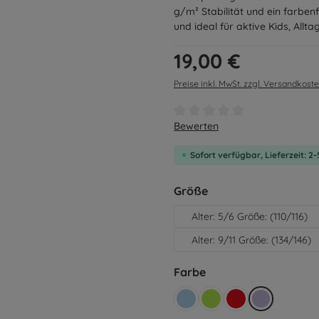
g/m² Stabilität und ein farbe
und ideal für aktive Kids, Allta
Regulärer Preis:
19,00 €
Preise inkl. MwSt. zzgl. Versandkost
Durchschnittliche Bewertung v
Bewerten
Sofort verfügbar, Lieferzeit: 2
auswählen
Größe
Alter: 5/6 Größe: (110/116)
Alter: 9/11 Größe: (134/146)
auswählen
Farbe
hellblau
grün
rot
lila