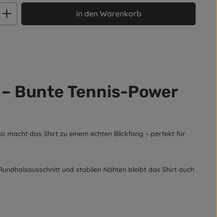
ib den gewünschten Wert ein oder benut
In den Warenkorb
 – Bunte Tennis-Power
go macht das Shirt zu einem echten Blickfang – perfekt für
Rundhalsausschnitt
und
stabilen Nähten
bleibt das Shirt auch