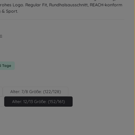
nfrohes Logo. Regular Fit, Rundhalsausschnitt, REACH-konform
g & Sport.
en
on 0 von 5 Sternen
-5 Tage
Alter: 7/8 Größe: (122/128)
Alter: 12/13 Größe: (152/161)