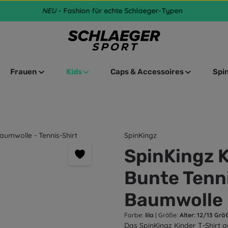
NEU
- Fashion für echte Schlaeger-Typen
Frauen
Kids
Caps & Accessoires
Spi
SpinKingz
SpinKingz K
Bunte Tenn
Baumwolle 
Farbe:
lila
|
Größe:
Alter: 12/13 Größ
Das SpinKingz Kinder T-Shirt 