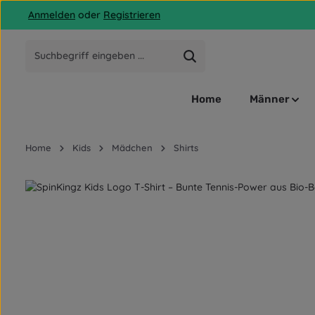
Anmelden
oder
Registrieren
 Hauptinhalt springen
Zur Suche springen
Zur Hauptnavigation springen
Home
Männer
Home
Kids
Mädchen
Shirts
Bildergalerie überspringen