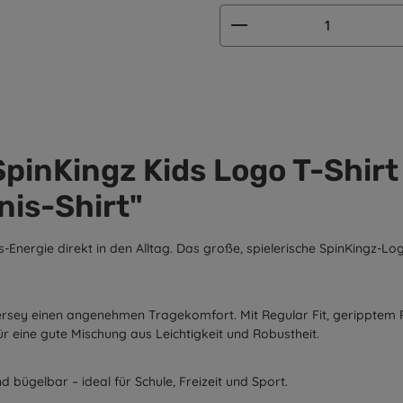
Produkt Anzahl: G
pinKingz Kids Logo T-Shirt
nis-Shirt"
-Energie direkt in den Alltag. Das große, spielerische SpinKingz-Lo
Jersey einen angenehmen Tragekomfort. Mit
Regular Fit
,
geripptem 
ür eine gute Mischung aus Leichtigkeit und Robustheit.
nd
bügelbar
– ideal für Schule, Freizeit und Sport.