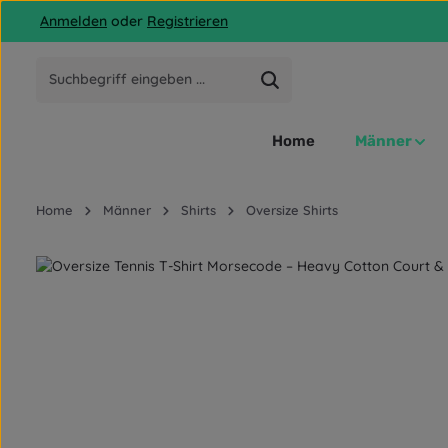
Anmelden
oder
Registrieren
 Hauptinhalt springen
Zur Suche springen
Zur Hauptnavigation springen
Home
Männer
Home
Männer
Shirts
Oversize Shirts
Bildergalerie überspringen