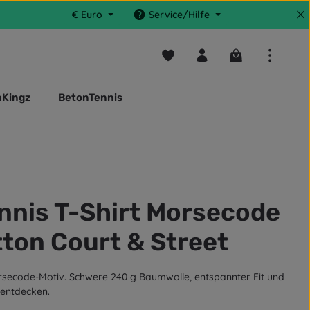
€
Euro
Service/Hilfe
Du hast 0 Produkte auf dem M
Warenkorb enthä
nKingz
BetonTennis
nnis T-Shirt Morsecode
ton Court & Street
orsecode-Motiv. Schwere 240 g Baumwolle, entspannter Fit und
 entdecken.