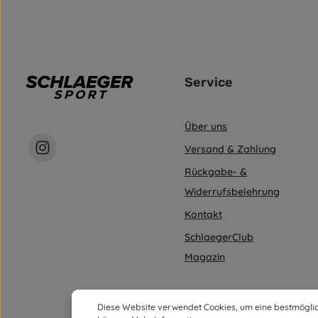
Service
Über uns
Versand & Zahlung
Rückgabe- &
Widerrufsbelehrung
Kontakt
SchlaegerClub
Magazin
Diese Website verwendet Cookies, um eine bestmöglic