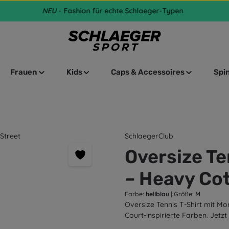
NEU
- Fashion für echte Schlaeger-Typen
Frauen
Kids
Caps & Accessoires
Spi
SchlaegerClub
Oversize Te
– Heavy Cot
Farbe:
hellblau
|
Größe:
M
Oversize Tennis T-Shirt mit M
Court-inspirierte Farben. Jetzt