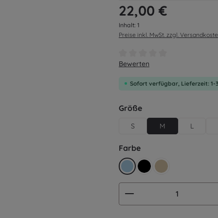
Regulärer Preis:
22,00 €
Inhalt:
1
Preise inkl. MwSt. zzgl. Versandkost
Durchschnittliche Bewertung v
Bewerten
Sofort verfügbar, Lieferzeit: 1
auswählen
Größe
S
M
L
auswählen
Farbe
hellblau
schwarz
beige
Produkt Anzahl: G