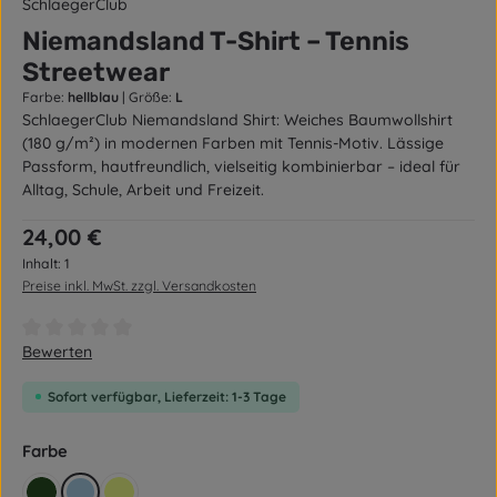
SchlaegerClub
Niemandsland T-Shirt – Tennis
Streetwear
Farbe:
hellblau
|
Größe:
L
SchlaegerClub Niemandsland Shirt: Weiches Baumwollshirt
(180 g/m²) in modernen Farben mit Tennis-Motiv. Lässige
Passform, hautfreundlich, vielseitig kombinierbar – ideal für
Alltag, Schule, Arbeit und Freizeit.
Regulärer Preis:
24,00 €
Inhalt:
1
Preise inkl. MwSt. zzgl. Versandkosten
Durchschnittliche Bewertung von 0 von 5 Sternen
Bewerten
Sofort verfügbar, Lieferzeit: 1-3 Tage
auswählen
Farbe