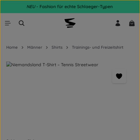
NEU
- Fashion für echte Schlaeger-Typen
Zum Hauptinhalt springen
War
Home
Männer
Shirts
Trainings- und Freizeitshirt
Bildergalerie überspringen