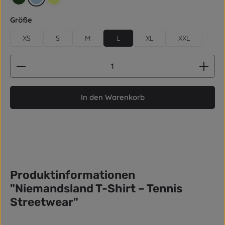
retro grün
hellblau
gelb
auswählen
Größe
XS
S
M
L
XL
XXL
Produkt Anzahl: Gib den gewünschten Wert ein od
In den Warenkorb
Produktinformationen
"Niemandsland T-Shirt – Tennis
Streetwear"