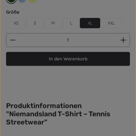
retro grün
hellblau
gelb
auswählen
Größe
XS
S
M
L
XL
XXL
Produkt Anzahl: Gib den gewünschten Wert ein od
In den Warenkorb
Produktinformationen
"Niemandsland T-Shirt – Tennis
Streetwear"