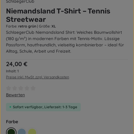
SchlaegerClub
Niemandsland T-Shirt – Tennis
Streetwear
Farbe:
retro grün
|
Größe:
XL
SchlaegerClub Niemandsland Shirt: Weiches Baumwollshirt
(180 g/m²) in modernen Farben mit Tennis-Motiv. Lässige
Passform, hautfreundlich, vielseitig kombinierbar – ideal für
Alltag, Schule, Arbeit und Freizeit.
Regulärer Preis:
24,00 €
Inhalt:
1
Preise inkl. MwSt. zzgl. Versandkosten
Durchschnittliche Bewertung von 0 von 5 Sternen
Bewerten
Sofort verfügbar, Lieferzeit: 1-3 Tage
auswählen
Farbe