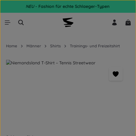
NEU
- Fashion für echte Schlaeger-Typen
Zum Hauptinhalt springen
War
Home
Männer
Shirts
Trainings- und Freizeitshirt
Bildergalerie überspringen