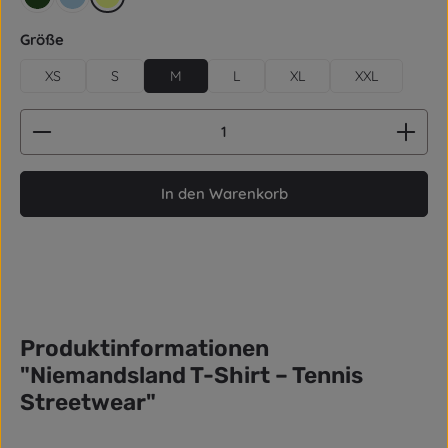
retro grün
hellblau
gelb
auswählen
Größe
XS
S
M
L
XL
XXL
Produkt Anzahl: Gib den gewünschten Wert ein od
In den Warenkorb
Produktinformationen
"Niemandsland T-Shirt – Tennis
Streetwear"