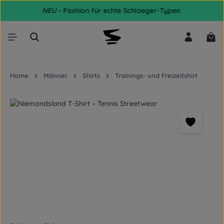
NEU
- Fashion für echte Schlaeger-Typen
Zum Hauptinhalt springen
War
Home
Männer
Shirts
Trainings- und Freizeitshirt
Bildergalerie überspringen