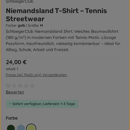
SchlaegerClub
Niemandsland T-Shirt – Tennis
Streetwear
Farbe:
gelb
|
Größe:
M
SchlaegerClub Niemandsland Shirt: Weiches Baumwollshirt
(180 g/m²) in modernen Farben mit Tennis-Motiv. Lässige
Passform, hautfreundlich, vielseitig kombinierbar – ideal für
Alltag, Schule, Arbeit und Freizeit.
Regulärer Preis:
24,00 €
Inhalt:
1
Preise inkl. MwSt. zzgl. Versandkosten
Durchschnittliche Bewertung von 0 von 5 Sternen
Bewerten
Sofort verfügbar, Lieferzeit: 1-3 Tage
auswählen
Farbe