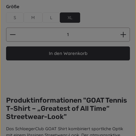
auswählen
Größe
S
M
L
XL
Produkt Anzahl: Gib den gewünschten Wert ein od
In den Warenkorb
Produktinformationen "GOAT Tennis
T-Shirt – „Greatest of All Time“
Streetwear-Look"
Das SchlaegerClub GOAT Shirt kombiniert sportliche Optik
mit einem lässigen Streetwear-Look. Der atmungsaktive