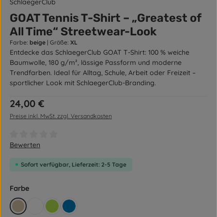
SchlaegerClub
GOAT Tennis T-Shirt – „Greatest of
All Time“ Streetwear-Look
Farbe:
beige
|
Größe:
XL
Entdecke das SchlaegerClub GOAT T-Shirt: 100 % weiche
Baumwolle, 180 g/m², lässige Passform und moderne
Trendfarben. Ideal für Alltag, Schule, Arbeit oder Freizeit –
sportlicher Look mit SchlaegerClub-Branding.
Regulärer Preis:
24,00 €
Preise inkl. MwSt. zzgl. Versandkosten
Durchschnittliche Bewertung von 0 von 5 Sternen
Bewerten
Sofort verfügbar, Lieferzeit: 2-5 Tage
auswählen
Farbe
beige
weiß
grün
blau