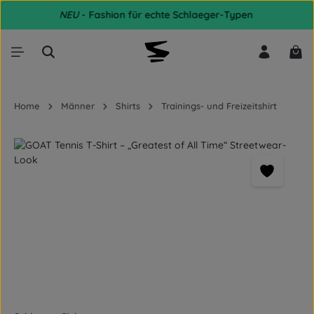
NEU
- Fashion für echte Schlaeger-Typen
Zum Hauptinhalt springen
War
Home
Männer
Shirts
Trainings- und Freizeitshirt
Bildergalerie überspringen