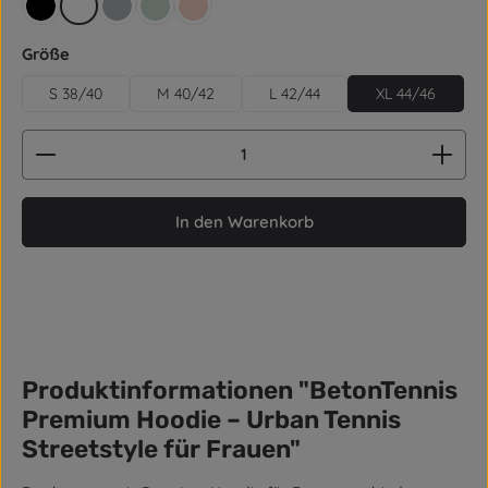
schwarz
weiß
grau
aquagrün
rose
auswählen
Größe
S 38/40
M 40/42
L 42/44
XL 44/46
Produkt Anzahl: Gib den gewünschten Wert ein od
In den Warenkorb
Produktinformationen "BetonTennis
Premium Hoodie – Urban Tennis
Streetstyle für Frauen"