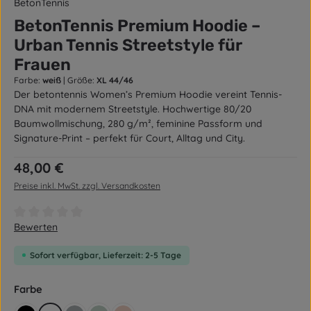
BetonTennis
BetonTennis Premium Hoodie –
Urban Tennis Streetstyle für
Frauen
Farbe:
weiß
|
Größe:
XL 44/46
Der betontennis Women’s Premium Hoodie vereint Tennis-
DNA mit modernem Streetstyle. Hochwertige 80/20
Baumwollmischung, 280 g/m², feminine Passform und
Signature-Print – perfekt für Court, Alltag und City.
Regulärer Preis:
48,00 €
Preise inkl. MwSt. zzgl. Versandkosten
Durchschnittliche Bewertung von 0 von 5 Sternen
Bewerten
Sofort verfügbar, Lieferzeit: 2-5 Tage
auswählen
Farbe