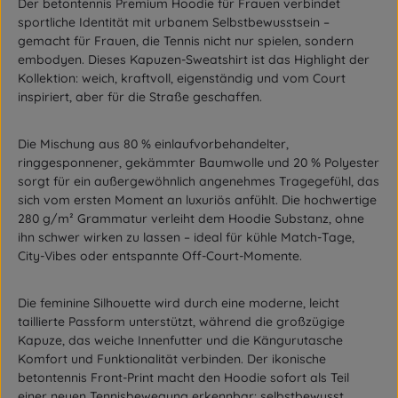
Der
betontennis Premium Hoodie
für Frauen verbindet
sportliche Identität mit urbanem Selbstbewusstsein –
gemacht für Frauen, die Tennis nicht nur spielen, sondern
embodyen. Dieses Kapuzen-Sweatshirt ist das Highlight der
Kollektion: weich, kraftvoll, eigenständig und vom Court
inspiriert, aber für die Straße geschaffen.
Die Mischung aus
80 % einlaufvorbehandelter,
ringgesponnener, gekämmter Baumwolle
und
20 % Polyester
sorgt für ein außergewöhnlich angenehmes Tragegefühl, das
sich vom ersten Moment an luxuriös anfühlt. Die hochwertige
280 g/m² Grammatur
verleiht dem Hoodie Substanz, ohne
ihn schwer wirken zu lassen – ideal für kühle Match-Tage,
City-Vibes oder entspannte Off-Court-Momente.
Die feminine Silhouette wird durch eine
moderne, leicht
taillierte Passform
unterstützt, während die
großzügige
Kapuze
, das
weiche Innenfutter
und die
Kängurutasche
Komfort und Funktionalität verbinden. Der ikonische
betontennis Front-Print
macht den Hoodie sofort als Teil
einer neuen Tennisbewegung erkennbar: selbstbewusst,