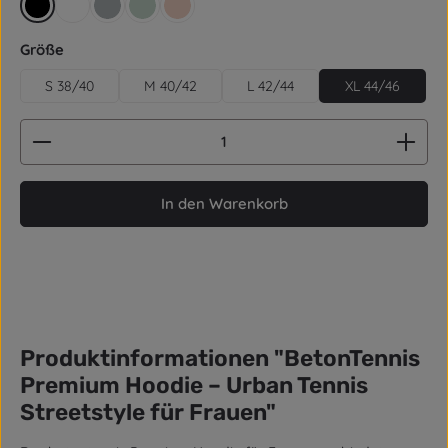
schwarz
weiß
grau
aquagrün
rose
auswählen
Größe
S 38/40
M 40/42
L 42/44
XL 44/46
Produkt Anzahl: Gib den gewünschten Wert ein od
In den Warenkorb
Produktinformationen "BetonTennis
Premium Hoodie – Urban Tennis
Streetstyle für Frauen"