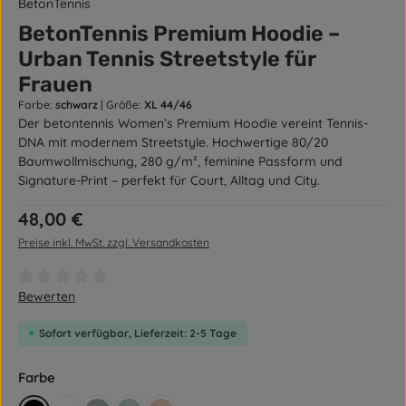
BetonTennis
BetonTennis Premium Hoodie –
Urban Tennis Streetstyle für
Frauen
Farbe:
schwarz
|
Größe:
XL 44/46
Der betontennis Women’s Premium Hoodie vereint Tennis-
DNA mit modernem Streetstyle. Hochwertige 80/20
Baumwollmischung, 280 g/m², feminine Passform und
Signature-Print – perfekt für Court, Alltag und City.
Regulärer Preis:
48,00 €
Preise inkl. MwSt. zzgl. Versandkosten
Durchschnittliche Bewertung von 0 von 5 Sternen
Bewerten
Sofort verfügbar, Lieferzeit: 2-5 Tage
auswählen
Farbe