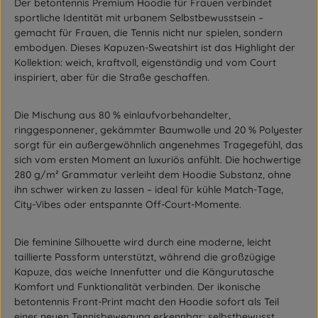
Der
betontennis Premium Hoodie
für Frauen verbindet
sportliche Identität mit urbanem Selbstbewusstsein –
gemacht für Frauen, die Tennis nicht nur spielen, sondern
embodyen. Dieses Kapuzen-Sweatshirt ist das Highlight der
Kollektion: weich, kraftvoll, eigenständig und vom Court
inspiriert, aber für die Straße geschaffen.
Die Mischung aus
80 % einlaufvorbehandelter,
ringgesponnener, gekämmter Baumwolle
und
20 % Polyester
sorgt für ein außergewöhnlich angenehmes Tragegefühl, das
sich vom ersten Moment an luxuriös anfühlt. Die hochwertige
280 g/m² Grammatur
verleiht dem Hoodie Substanz, ohne
ihn schwer wirken zu lassen – ideal für kühle Match-Tage,
City-Vibes oder entspannte Off-Court-Momente.
Die feminine Silhouette wird durch eine
moderne, leicht
taillierte Passform
unterstützt, während die
großzügige
Kapuze
, das
weiche Innenfutter
und die
Kängurutasche
Komfort und Funktionalität verbinden. Der ikonische
betontennis Front-Print
macht den Hoodie sofort als Teil
einer neuen Tennisbewegung erkennbar: selbstbewusst,