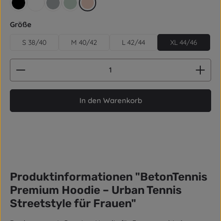
schwarz
weiß
grau
aquagrün
rose
auswählen
Größe
S 38/40
M 40/42
L 42/44
XL 44/46
Produkt Anzahl: Gib den gewünschten Wert ein od
In den Warenkorb
Produktinformationen "BetonTennis
Premium Hoodie – Urban Tennis
Streetstyle für Frauen"