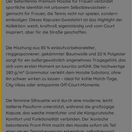
Der
betontennis Premium Hoodie
für Frauen verbindet
sportliche Identität mit urbanem Selbstbewusstsein –
gemacht für Frauen, die Tennis nicht nur spielen, sondern
embodyen. Dieses Kapuzen-Sweatshirt ist das Highlight der
Kollektion: weich, kraftvoll, eigenständig und vom Court
inspiriert, aber für die Straße geschaffen.
Die Mischung aus
80 % einlaufvorbehandelter,
ringgesponnener, gekämmter Baumwolle
und
20 % Polyester
sorgt für ein außergewöhnlich angenehmes Tragegefühl, das
sich vom ersten Moment an luxuriös anfühlt. Die hochwertige
280 g/m² Grammatur
verleiht dem Hoodie Substanz, ohne
ihn schwer wirken zu lassen – ideal für kühle Match-Tage,
City-Vibes oder entspannte Off-Court-Momente.
Die feminine Silhouette wird durch eine
moderne, leicht
taillierte Passform
unterstützt, während die
großzügige
Kapuze
, das
weiche Innenfutter
und die
Kängurutasche
Komfort und Funktionalität verbinden. Der ikonische
betontennis Front-Print
macht den Hoodie sofort als Teil
einer neuen Tennisbewegung erkennbar: selbstbewusst,