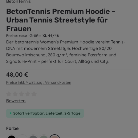
BetonTennis
BetonTennis Premium Hoodie –
Urban Tennis Streetstyle für
Frauen
Farbe:
rose
|
Größe:
XL 44/46
Der betontennis Women’s Premium Hoodie vereint Tennis-
DNA mit modernem Streetstyle. Hochwertige 80/20
Baumwollmischung, 280 g/m², feminine Passform und
Signature-Print – perfekt für Court, Alltag und City.
Regulärer Preis:
48,00 €
Preise inkl. MwSt. zzgl. Versandkosten
Durchschnittliche Bewertung von 0 von 5 Sternen
Bewerten
Sofort verfügbar, Lieferzeit: 2-5 Tage
auswählen
Farbe