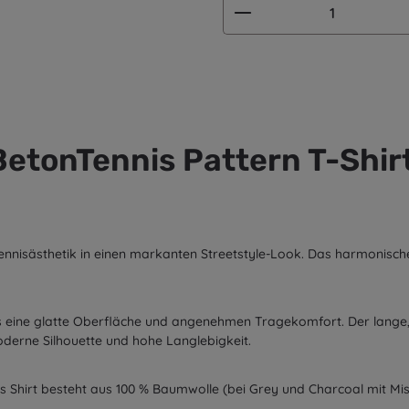
Produkt Anzahl: G
etonTennis Pattern T-Shir
ennisästhetik in einen markanten Streetstyle-Look. Das harmonisch
s eine glatte Oberfläche und angenehmen Tragekomfort. Der lange, l
erne Silhouette und hohe Langlebigkeit.
 Shirt besteht aus 100 % Baumwolle (bei Grey und Charcoal mit Misch