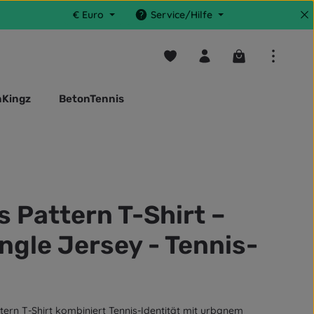
€
Euro
Service/Hilfe
Du hast 0 Produkte auf dem M
Warenkorb enthä
nKingz
BetonTennis
 Pattern T-Shirt –
gle Jersey - Tennis-
tern T-Shirt kombiniert Tennis-Identität mit urbanem