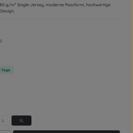
 180 g/m² Single-Jersey, moderne Passform, hochwertige
 Design.
en
on 0 von 5 Sternen
-3 Tage
L
XL