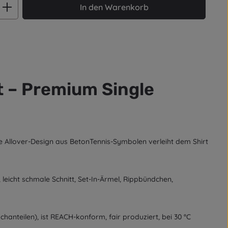
ib den gewünschten Wert ein oder benut
In den Warenkorb
t – Premium Single
e Allover-Design aus BetonTennis-Symbolen verleiht dem Shirt
eicht schmale Schnitt, Set-In-Ärmel, Rippbündchen,
anteilen), ist REACH-konform, fair produziert, bei 30 °C