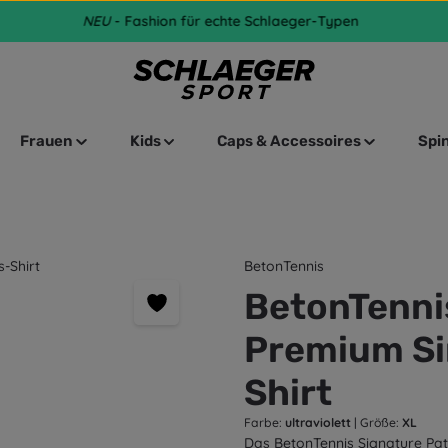
NEU
- Fashion für echte Schlaeger-Typen
Frauen
Kids
Caps & Accessoires
Spi
BetonTennis
BetonTennis
Premium Sin
Shirt
Farbe:
ultraviolett
|
Größe:
XL
Das BetonTennis Signature Pat