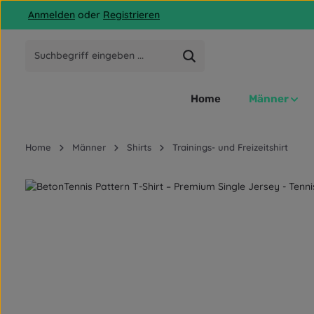
Anmelden
oder
Registrieren
 Hauptinhalt springen
Zur Suche springen
Zur Hauptnavigation springen
Home
Männer
Home
Männer
Shirts
Trainings- und Freizeitshirt
Bildergalerie überspringen