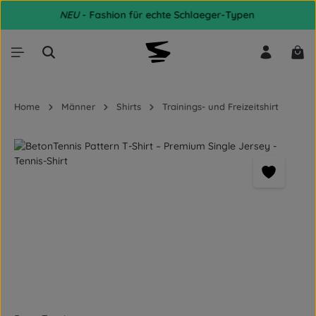
NEU
- Fashion für echte Schlaeger-Typen
Zum Hauptinhalt springen
War
Home
Männer
Shirts
Trainings- und Freizeitshirt
Bildergalerie überspringen