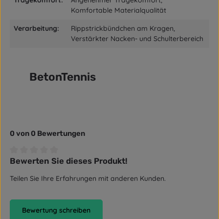
Komfortable Materialqualität
Verarbeitung:
Rippstrickbündchen am Kragen,
Verstärkter Nacken- und Schulterbereich
BetonTennis
0 von 0 Bewertungen
Bewerten Sie dieses Produkt!
Durchschnittliche Bewertung von 0 von 5 Sternen
Teilen Sie Ihre Erfahrungen mit anderen Kunden.
Bewertung schreiben