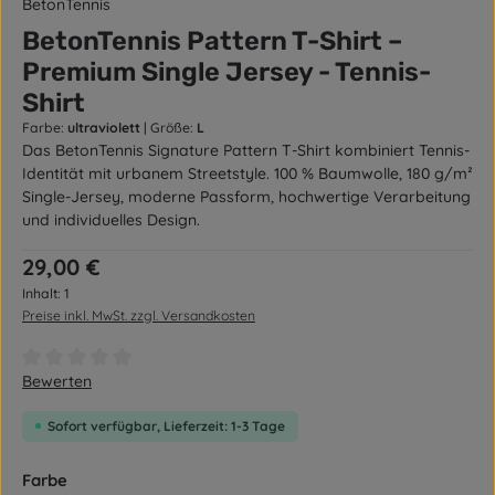
BetonTennis
BetonTennis Pattern T-Shirt –
Premium Single Jersey - Tennis-
Shirt
Farbe:
ultraviolett
|
Größe:
L
Das BetonTennis Signature Pattern T-Shirt kombiniert Tennis-
Identität mit urbanem Streetstyle. 100 % Baumwolle, 180 g/m²
Single-Jersey, moderne Passform, hochwertige Verarbeitung
und individuelles Design.
Regulärer Preis:
29,00 €
Inhalt:
1
Preise inkl. MwSt. zzgl. Versandkosten
Durchschnittliche Bewertung von 0 von 5 Sternen
Bewerten
Sofort verfügbar, Lieferzeit: 1-3 Tage
auswählen
Farbe