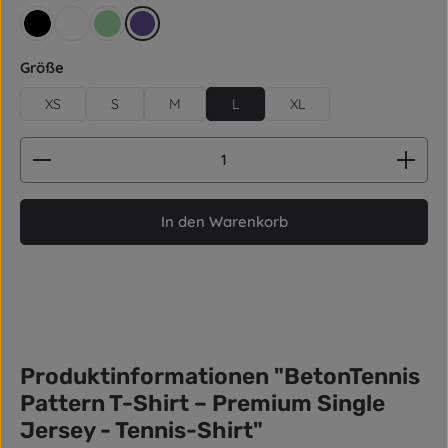
schwarz
weiß
mintgrün
ultraviolett
auswählen
Größe
XS
S
M
L
XL
Produkt Anzahl: Gib den gewünschten Wert ein od
In den Warenkorb
Produktinformationen "BetonTennis
Pattern T-Shirt – Premium Single
Jersey - Tennis-Shirt"