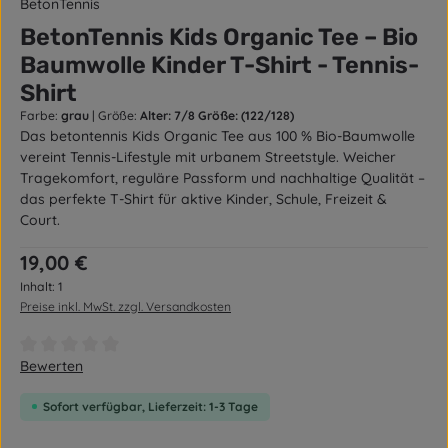
BetonTennis
BetonTennis Kids Organic Tee – Bio
Baumwolle Kinder T-Shirt - Tennis-
Shirt
Farbe:
grau
|
Größe:
Alter: 7/8 Größe: (122/128)
Das betontennis Kids Organic Tee aus 100 % Bio-Baumwolle
vereint Tennis-Lifestyle mit urbanem Streetstyle. Weicher
Tragekomfort, reguläre Passform und nachhaltige Qualität –
das perfekte T-Shirt für aktive Kinder, Schule, Freizeit &
Court.
Regulärer Preis:
19,00 €
Inhalt:
1
Preise inkl. MwSt. zzgl. Versandkosten
Durchschnittliche Bewertung von 0 von 5 Sternen
Bewerten
Sofort verfügbar, Lieferzeit: 1-3 Tage