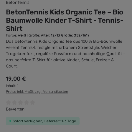
BetonTennis
BetonTennis Kids Organic Tee – Bio
Baumwolle Kinder T-Shirt - Tennis-
Shirt
Farbe:
weiß
|
Größe:
Alter: 12/13 Größe: (152/161)
Das betontennis Kids Organic Tee aus 100 % Bio-Baumwolle
vereint Tennis-Lifestyle mit urbanem Streetstyle. Weicher
Tragekomfort, reguläre Passform und nachhaltige Qualität –
das perfekte T-Shirt für aktive Kinder, Schule, Freizeit &
Court.
Regulärer Preis:
19,00 €
Inhalt:
1
Preise inkl. MwSt. zzgl. Versandkosten
Durchschnittliche Bewertung von 0 von 5 Sternen
Bewerten
Sofort verfügbar, Lieferzeit: 1-3 Tage