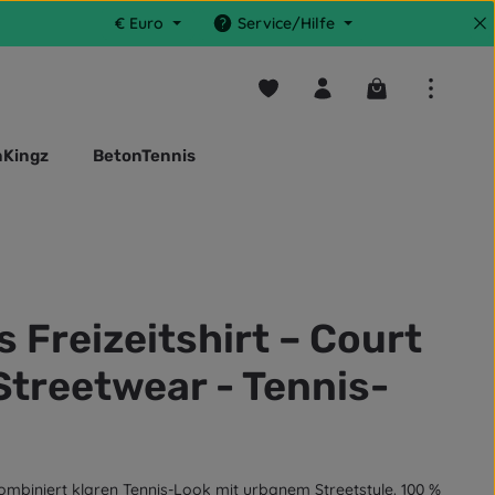
€
Euro
Service/Hilfe
Du hast 0 Produkte auf dem M
Warenkorb enthä
nKingz
BetonTennis
 Freizeitshirt – Court
 Streetwear - Tennis-
kombiniert klaren Tennis-Look mit urbanem Streetstyle. 100 %