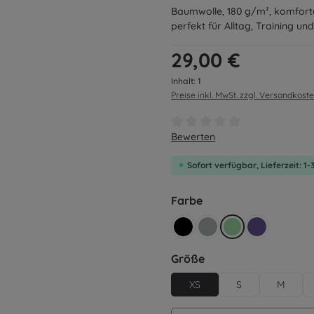
Baumwolle, 180 g/m², komforta
perfekt für Alltag, Training und 
Regulärer Preis:
29,00 €
Inhalt:
1
Preise inkl. MwSt. zzgl. Versandkost
Durchschnittliche Bewertung v
Bewerten
Sofort verfügbar, Lieferzeit: 1
auswählen
Farbe
schwarz
grau
mintgrün
ultraviolett
auswählen
Größe
XS
S
M