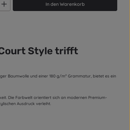
ib den gewünschten Wert ein oder benut
In den Warenkorb
ourt Style trifft
iger Baumwolle
und einer
180 g/m² Grammatur
, bietet es ein
eit. Die Farbwelt orientiert sich an modernen Premium-
tylischen Ausdruck verleiht.