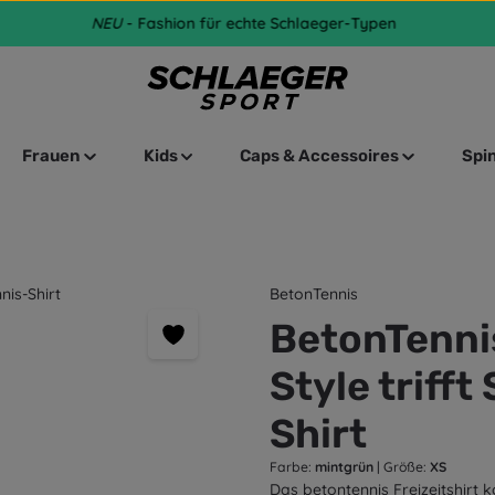
NEU
- Fashion für echte Schlaeger-Typen
Frauen
Kids
Caps & Accessoires
Spi
BetonTennis
BetonTennis
Style trifft
Shirt
Farbe:
mintgrün
|
Größe:
XS
Das betontennis Freizeitshirt 