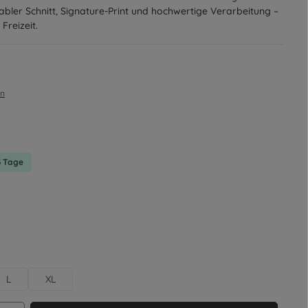
bler Schnitt, Signature-Print und hochwertige Verarbeitung –
Freizeit.
en
on 0 von 5 Sternen
-3 Tage
L
XL