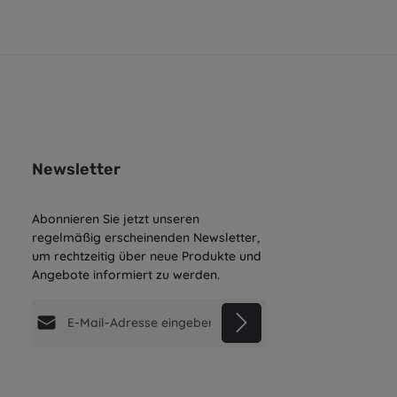
Newsletter
Abonnieren Sie jetzt unseren
regelmäßig erscheinenden Newsletter,
um rechtzeitig über neue Produkte und
Angebote informiert zu werden.
E-Mail-Adresse*
Datenschutz
Diese Seite ist durch reCAPTCHA geschützt und es
gelten die
Die mit einem Stern (*) markierten
Datenschutzrichtlinie
und
Ich habe die
Datenschutzbestimmungen
Nutzungsbedingungen
.
Felder sind Pflichtfelder.