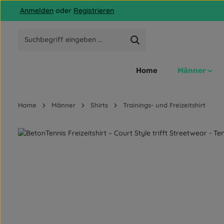
Anmelden
oder
Registrieren
 Hauptinhalt springen
Zur Suche springen
Zur Hauptnavigation springen
Home
Männer
Home
Männer
Shirts
Trainings- und Freizeitshirt
Bildergalerie überspringen