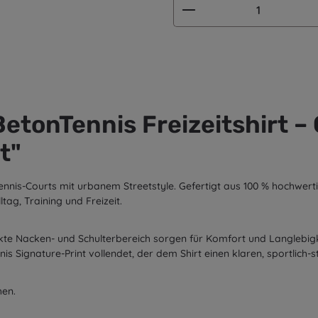
Produkt Anzahl: G
tonTennis Freizeitshirt – C
t"
Tennis-Courts mit urbanem Streetstyle. Gefertigt aus
100 % hochwert
tag, Training und Freizeit.
kte Nacken- und Schulterbereich
sorgen für Komfort und Langlebigk
nis Signature-Print
vollendet, der dem Shirt einen klaren, sportlich-s
hen.