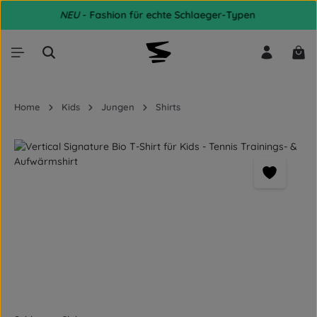
NEU
- Fashion für echte Schlaeger-Typen
Zum Hauptinhalt springen
War
Home
Kids
Jungen
Shirts
Bildergalerie überspringen