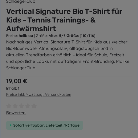
SchlaegerClub
Vertical Signature Bio T-Shirt für
Kids - Tennis Trainings- &
Aufwärmshirt
Farbe:
hellblau
|
Größe:
Alter: 5/6 Größe: (110/116)
Nachhaltiges Vertical Signature T-Shirt für Kids aus weicher
Bio-Baumwolle. Atmungsaktiv, alltagstauglich und in
aktuellen Trendfarben erhältlich – ideal für Schule, Freizeit
und sportliche Looks mit auffälligem Front-Branding. Marke:
SchlaegerClub
Regulärer Preis:
19,00 €
Inhalt:
1
Preise inkl. MwSt. zzgl. Versandkosten
Durchschnittliche Bewertung von 0 von 5 Sternen
Bewerten
Sofort verfügbar, Lieferzeit: 1-3 Tage