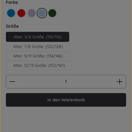
auswählen
Farbe
königsblau
rot
lila
hellblau
retro grün
auswählen
Größe
Alter: 5/6 Größe: (110/116)
Alter: 7/8 Größe: (122/128)
Alter: 9/11 Größe: (134/146)
Alter: 12/13 Größe: (152/161)
Produkt Anzahl: Gib den gewünschten Wert ein od
In den Warenkorb