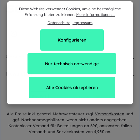
Diese Website verwendet Cookies, um eine bestmögliche
Erfahrung bieten zu können.
Mehr Informationen ...
Datenschutz
|
Impressum
Konfigurieren
Service
Nur technisch notwendige
Newsletter
Alle Cookies akzeptieren
Alle Preise inkl. gesetzl. Mehrwertsteuer zzgl.
Versandkosten
und
ggf. Nachnahmegebühren, wenn nicht anders angegeben.
Kostenloser Versand für Bestellungen ab 69€, ansonsten fallen
Versand- und Servicekosten von 4,95€ an.