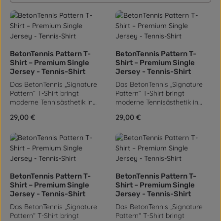
BetonTennis Pattern T-
BetonTennis Pattern T-
Shirt – Premium Single
Shirt – Premium Single
Jersey - Tennis-Shirt
Jersey - Tennis-Shirt
Das BetonTennis „Signature
Das BetonTennis „Signature
Pattern“ T-Shirt bringt
Pattern“ T-Shirt bringt
moderne Tennisästhetik in
moderne Tennisästhetik in
einen markanten Streetstyle-
einen markanten Streetstyle-
Regulärer Preis:
29,00 €
Regulärer Preis:
29,00 €
Look. Das harmonische
Look. Das harmonische
Allover-Design aus
Allover-Design aus
BetonTennis-Symbolen
BetonTennis-Symbolen
verleiht dem Shirt einen
verleiht dem Shirt einen
unverwechselbaren, sportlich-
unverwechselbaren, sportlich-
urbanen Charakter. Gefertigt
urbanen Charakter. Gefertigt
aus hochwertigem Single-
aus hochwertigem Single-
BetonTennis Pattern T-
BetonTennis Pattern T-
Jersey (180 g/m²) bietet es
Jersey (180 g/m²) bietet es
Shirt – Premium Single
Shirt – Premium Single
eine glatte Oberfläche und
eine glatte Oberfläche und
Jersey - Tennis-Shirt
Jersey - Tennis-Shirt
angenehmen Tragekomfort.
angenehmen Tragekomfort.
Das BetonTennis „Signature
Das BetonTennis „Signature
Der lange, leicht schmale
Der lange, leicht schmale
Pattern“ T-Shirt bringt
Pattern“ T-Shirt bringt
Schnitt, Set-In-Ärmel,
Schnitt, Set-In-Ärmel,