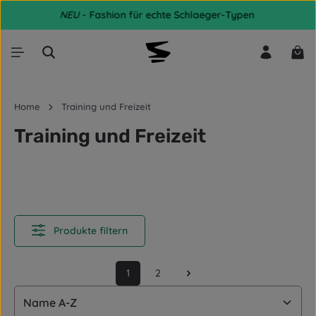
NEU
- Fashion für echte Schlaeger-Typen
Zum Hauptinhalt springen
War
Home
Training und Freizeit
Training und Freizeit
Produkte filtern
1
2
Seite
Seite