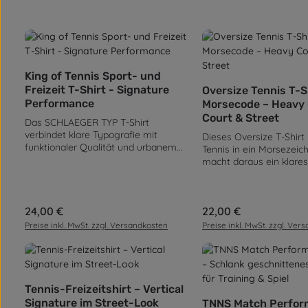
Produkt Anzahl: Gib den gewünscht
King of Tennis Sport- und
Produkt Anz
Freizeit T-Shirt - Signature
Oversize Tennis T-S
Performance
Morsecode – Heavy
Court & Street
Das SCHLAEGER TYP T-Shirt
verbindet klare Typografie mit
Dieses Oversize T-Shirt
funktionaler Qualität und urbanem
Tennis in ein Morsezeic
Tennis-Lifestyle. Entwickelt für echte
macht daraus ein klares
Belastung auf dem Court – gemacht
Designstatement. Kein S
für einen selbstbewussten Auftritt
kein Lärm – nur ein Code 
abseits davon. Der minimalistische
den Sport verstehen un
Front-Print trifft auf ein markantes
Regulärer Preis:
24,00 €
Regulärer Preis:
22,00 €
zeigen wollen. Die Grafik
Rückenmotiv mit vertikalem KING OF
bewusst minimalistisch 
Preise inkl. MwSt. zzgl. Versandkosten
Preise inkl. MwSt. zzgl. Ver
TENNIS Statement und präziser
clean in einen moderne
Linienführung. Die hochwertige
Street-Look ein.Gefertig
Baumwollqualität mit 180 g/m² sorgt
Baumwolle mit einer G
für ein angenehmes Tragegefühl,
240 g/m², bietet dieses 
Produkt Anzahl: Gib den gewünscht
das auch nach langen
spürbares Premium-Gefü
Tennis-Freizeitshirt – Vertical
Produkt Anz
Trainingseinheiten oder einem
ist weich auf der Haut, b
Signature im Street-Look
TNNS Match Perfor