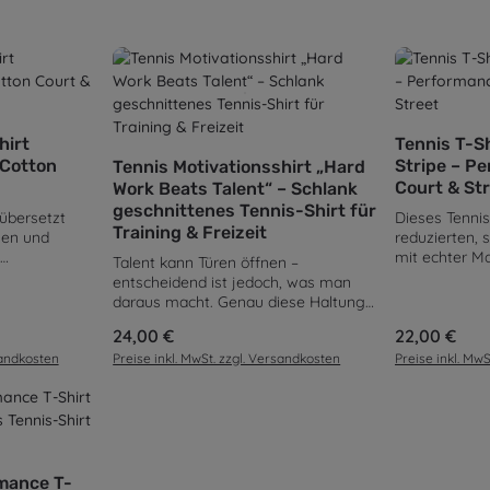
en Wert ein oder benutze die Schaltflä
ahl: Gib den gewünschten Wert ein oder
Produk
hirt
Tennis T-Sh
 Cotton
Stripe – P
Tennis Motivationsshirt „Hard
Court & St
Work Beats Talent“ – Schlank
geschnittenes Tennis-Shirt für
 übersetzt
Dieses Tennis
Training & Freizeit
hen und
reduzierten,
mit echter M
Talent kann Türen öffnen –
chriftzug,
prägende Ges
entscheidend ist jedoch, was man
für alle, die
lange horizon
daraus macht. Genau diese Haltung
d Haltung
– er ist kein 
greift das SchlaegerClub Hard Work
Regulärer Preis:
24,00 €
Regulärer Pre
22,00 €
 bleibt
sondern der u
Beats Talent T-Shirt auf. Der
und fügt sich
Schlaeger-Sp
sandkosten
Preise inkl. MwSt. zzgl. Versandkosten
Preise inkl. Mw
markante Schriftzug steht für
n Court-&-
interpretiert
Training, Disziplin und Ausdauer –
t aus 100 %
Flächendesig
Werte, die im Tennis langfristig den
rammatur von
wird das Mot
Unterschied machen. Vorne setzt das
Shirt ein
Elemente und
Shirt mit dezentem Branding und
en Wert ein oder benutze die Schaltflä
hl. Der Stoff
unteren Berei
kleinem Statement-Print einen
ahl: Gib den gewünschten Wert ein oder
leibt
und Wiedererk
ruhigen Akzent. Auf der Rückseite
mance T-