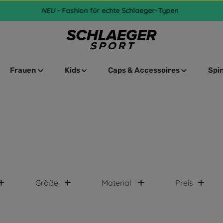
NEU
- Fashion für echte Schlaeger-Typen
Frauen
Kids
Caps & Accessoires
Spi
Größe
Material
Preis