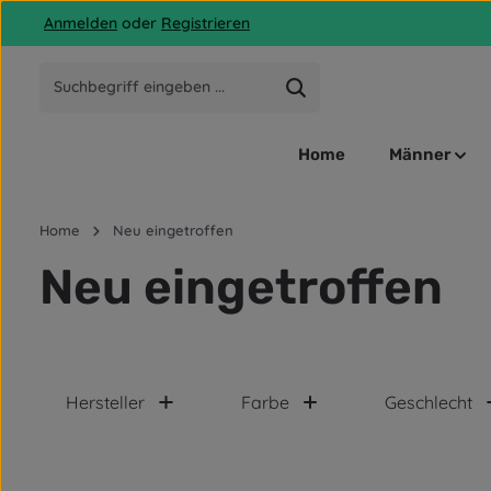
Anmelden
oder
Registrieren
 Hauptinhalt springen
Zur Suche springen
Zur Hauptnavigation springen
Home
Männer
Home
Neu eingetroffen
Neu eingetroffen
Hersteller
Farbe
Geschlecht