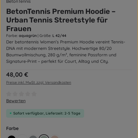
BetonTennis
BetonTennis Premium Hoodie –
Urban Tennis Streetstyle für
Frauen
Farbe:
aquagrün
|
Größe:
L 42/44
Der betontennis Women’s Premium Hoodie vereint Tennis-
DNA mit modernem Streetstyle. Hochwertige 80/20
Baumwollmischung, 280 g/m², feminine Passform und
Signature-Print – perfekt für Court, Alltag und City.
Regulärer Preis:
48,00 €
Preise inkl. MwSt. zzgl. Versandkosten
Durchschnittliche Bewertung von 0 von 5 Sternen
Bewerten
Sofort verfügbar, Lieferzeit: 2-5 Tage
auswählen
Farbe