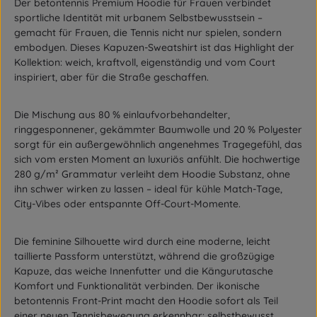
Der
betontennis Premium Hoodie
für Frauen verbindet
sportliche Identität mit urbanem Selbstbewusstsein –
gemacht für Frauen, die Tennis nicht nur spielen, sondern
embodyen. Dieses Kapuzen-Sweatshirt ist das Highlight der
Kollektion: weich, kraftvoll, eigenständig und vom Court
inspiriert, aber für die Straße geschaffen.
Die Mischung aus
80 % einlaufvorbehandelter,
ringgesponnener, gekämmter Baumwolle
und
20 % Polyester
sorgt für ein außergewöhnlich angenehmes Tragegefühl, das
sich vom ersten Moment an luxuriös anfühlt. Die hochwertige
280 g/m² Grammatur
verleiht dem Hoodie Substanz, ohne
ihn schwer wirken zu lassen – ideal für kühle Match-Tage,
City-Vibes oder entspannte Off-Court-Momente.
Die feminine Silhouette wird durch eine
moderne, leicht
taillierte Passform
unterstützt, während die
großzügige
Kapuze
, das
weiche Innenfutter
und die
Kängurutasche
Komfort und Funktionalität verbinden. Der ikonische
betontennis Front-Print
macht den Hoodie sofort als Teil
einer neuen Tennisbewegung erkennbar: selbstbewusst,