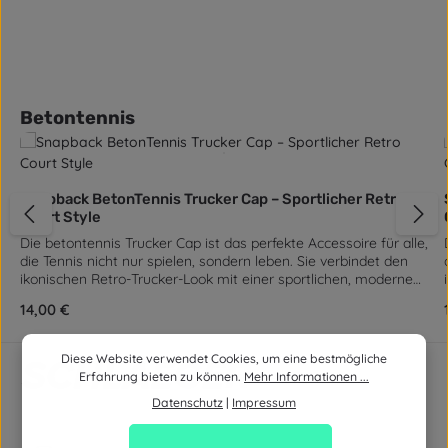
Produktgalerie überspringen
Betontennis
Snapback BetonTennis Trucker Cap – Sportlicher Retro
Court Style
Die betontennis Trucker Cap ist das perfekte Accessoire für alle,
die Tennis nicht nur spielen, sondern leben. Sie verbindet den
ikonischen Retro-Trucker-Look mit einer sportlichen, modernen
Attitude – genau das, was betontennis ausmacht: Streetstyle
Regulärer Preis:
14,00 €
mit Court-DNA. Die Cap besteht aus einer robusten 60 %
Baumwolle / 40 % Polyester Mischung, die für Formstabilität,
angenehme Haptik und langlebige Qualität sorgt. Die
Diese Website verwendet Cookies, um eine bestmögliche
Rückseite aus 100 % Polyester-Mesh ist atmungsaktiv, leicht
Erfahrung bieten zu können.
Mehr Informationen ...
und sorgt selbst an heißen Tagen für kühlen Kopf – egal ob auf
Datenschutz
|
Impressum
dem Weg zum Training, beim Match oder im urbanen Alltag.
Das 5-Panel-Design verleiht der Cap eine cleane, sportliche
Front, die durch die markanten betontennis-Court-Symbole